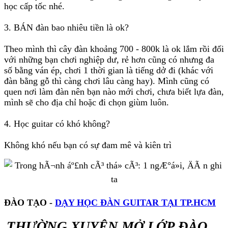
học cấp tốc nhé.
3. BÁN đàn bao nhiêu tiền là ok?
Theo mình thì cây đàn khoảng 700 - 800k là ok lắm rồi đối
với những bạn chơi nghiệp dư, rẻ hơn cũng có nhưng đa
số bằng ván ép, chơi 1 thời gian là tiếng dở đi (khác với
đàn bằng gỗ thì càng chơi lâu càng hay). Mình cũng có
quen nơi làm đàn nên bạn nào mới chơi, chưa biết lựa đàn,
mình sẽ cho địa chỉ hoặc đi chọn giùm luôn.
4. Học guitar có khó không?
Không khó nếu bạn có sự đam mê và kiên trì
ĐÀO TẠO -
DẠY HỌC ĐÀN GUITAR TẠI TP.HCM
THƯỜNG XUYÊN MỞ LỚP ĐÀO