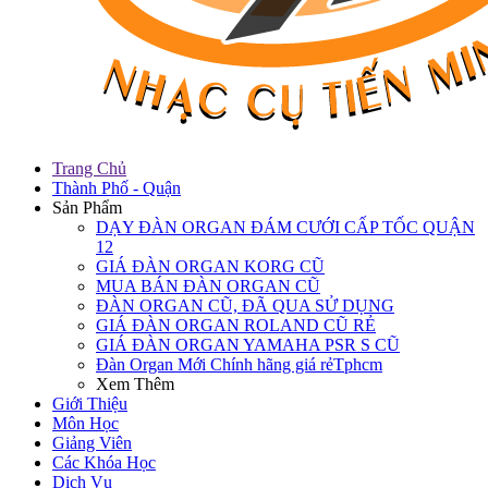
Trang Chủ
Thành Phố - Quận
Sản Phẩm
DẠY ĐÀN ORGAN ĐÁM CƯỚI CẤP TỐC QUẬN
12
GIÁ ĐÀN ORGAN KORG CŨ
MUA BÁN ĐÀN ORGAN CŨ
ĐÀN ORGAN CŨ, ĐÃ QUA SỬ DỤNG
GIÁ ĐÀN ORGAN ROLAND CŨ RẺ
GIÁ ĐÀN ORGAN YAMAHA PSR S CŨ
Đàn Organ Mới Chính hãng giá rẻTphcm
Xem Thêm
Giới Thiệu
Môn Học
Giảng Viên
Các Khóa Học
Dịch Vụ