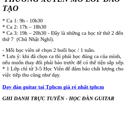
TẠO
* Ca 1: 9h - 10h30
* Ca 2: 17h – 18h30
* Ca 3: 19h – 20h30 - Đây là những ca học từ thứ 2 đến
thứ 7 (Chủ Nhật Nghỉ).
- Mỗi học viên sẽ chọn 2 buổi học / 1 tuần.
* Lưu ý: khi đã chọn ca thì phải học đúng ca của mình,
nếu muốn thay đổi phải báo trước để có thể tiện sắp xếp.
* 1 Lớp chỉ từ 3-5 Học Viên để đảm bảo chất lượng cho
việc tiếp thu cũng như dạy.
Dạy đàn guitar tại Tphcm giá rẻ nhất tphcm
GHI DANH TRỰC TUYÊN - HỌC ĐÀN GUITAR
Dạy đàn guitar tại Tphcm, Dạy đàn guitar tại Tphcm, Dạy đàn guitar tại Tphcm, Dạy đàn guitar tại Tphcm,