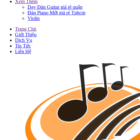
Xem Thêm
Dạy Đàn Guitar giá rẻ quận
Đàn Piano Mới giá rẻ Tphcm
Violin
Trang Chủ
Giới Thiệu
Dịch Vụ
Tin Tức
Liên Hệ