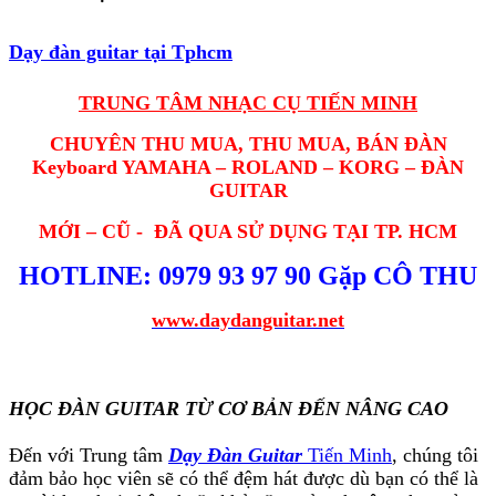
Dạy đàn guitar tại Tphcm
TRUNG TÂM NHẠC CỤ TIẾN MINH
CHUYÊN THU MUA, THU MUA, BÁN ĐÀN
Keyboard YAMAHA – ROLAND – KORG – ĐÀN
GUITAR
MỚI – CŨ - ĐÃ QUA SỬ DỤNG TẠI
TP. HCM
HOTLINE: 0979 93 97 90 Gặp CÔ THU
www.daydanguitar.net
HỌC ĐÀN GUITAR TỪ CƠ BẢN ĐẾN NÂNG CAO
Đến với Trung tâm
Dạy Đàn Guitar
Tiến Minh
, chúng tôi
đảm bảo học viên sẽ có thể đệm hát được dù bạn có thể là