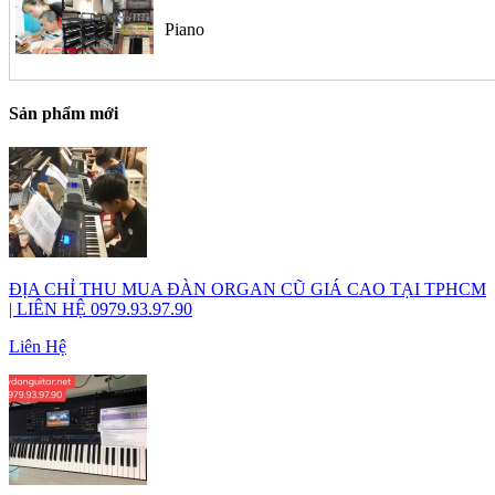
Piano
Sản phẩm mới
ĐỊA CHỈ THU MUA ĐÀN ORGAN CŨ GIÁ CAO TẠI TPHCM
| LIÊN HỆ 0979.93.97.90
Liên Hệ