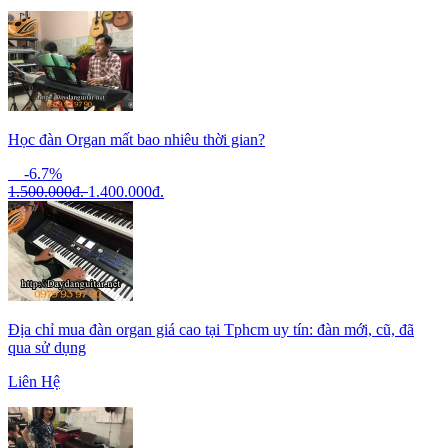
Học đàn Organ mất bao nhiêu thời gian?
-6.7%
1.500.000
đ.
1.400.000
đ.
Địa chỉ mua đàn organ giá cao tại Tphcm uy tín: đàn mới, cũ, đã
qua sử dụng
Liên Hệ