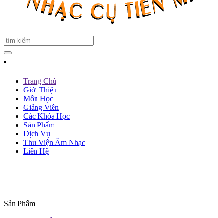
Trang Chủ
Giới Thiệu
Môn Học
Giảng Viên
Các Khóa Học
Sản Phẩm
Dịch Vụ
Thư Viện Âm Nhạc
Liên Hệ
Sản Phẩm