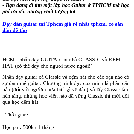
- Bạn đang đi tìm một lớp học Guitar ở TPHCM mà học
phí ưu đãi nhưng chất lượng tốt
Dạy đàn guitar tại Tphcm giá rẻ nhất tphcm, có sẳn
đàn để tập
HCM - nhận dạy GUITAR tại nhà CLASSIC và ĐỆM
HÁT (có thể dạy cho người nước ngoài!)
Nhận dạy guitar cả Classic và đệm hát cho các bạn nào có
sự đam mê guitar. Chương trình dạy của mình là phần căn
bản (đối với người chưa biết gì về đàn) và lấy Classic làm
nền tảng, những học viên nào đã vững Classic thì mới đổi
qua học đệm hát
Thời gian:
Học phí: 500k / 1 tháng