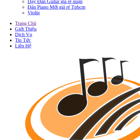
Dạy Đàn Guitar giá rẻ quận
Đàn Piano Mới giá rẻ Tphcm
Violin
Trang Chủ
Giới Thiệu
Dịch Vụ
Tin Tức
Liên Hệ