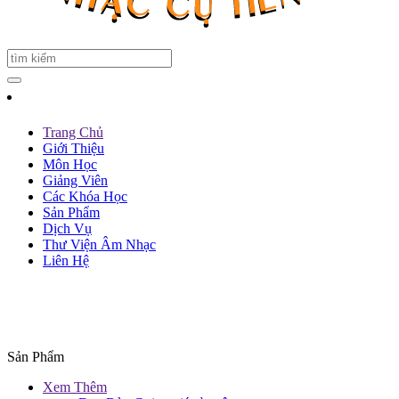
Trang Chủ
Giới Thiệu
Môn Học
Giảng Viên
Các Khóa Học
Sản Phẩm
Dịch Vụ
Thư Viện Âm Nhạc
Liên Hệ
Sản Phẩm
Xem Thêm