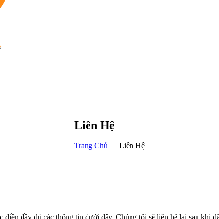
Liên Hệ
Trang Chủ
Liên Hệ
c điền đầy đủ các thông tin dưới đây. Chúng tôi sẽ liên hệ lại sau khi