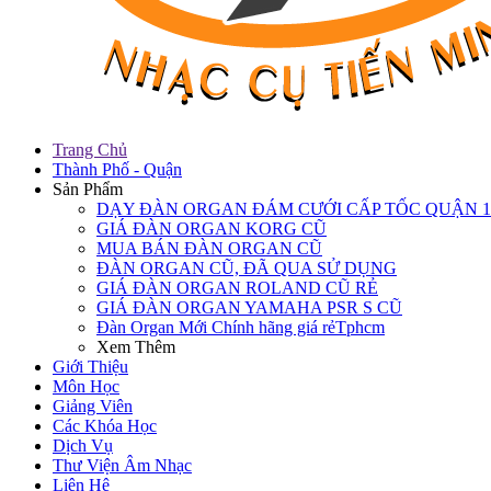
Trang Chủ
Thành Phố - Quận
Sản Phẩm
DẠY ĐÀN ORGAN ĐÁM CƯỚI CẤP TỐC QUẬN 1
GIÁ ĐÀN ORGAN KORG CŨ
MUA BÁN ĐÀN ORGAN CŨ
ĐÀN ORGAN CŨ, ĐÃ QUA SỬ DỤNG
GIÁ ĐÀN ORGAN ROLAND CŨ RẺ
GIÁ ĐÀN ORGAN YAMAHA PSR S CŨ
Đàn Organ Mới Chính hãng giá rẻTphcm
Xem Thêm
Giới Thiệu
Môn Học
Giảng Viên
Các Khóa Học
Dịch Vụ
Thư Viện Âm Nhạc
Liên Hệ