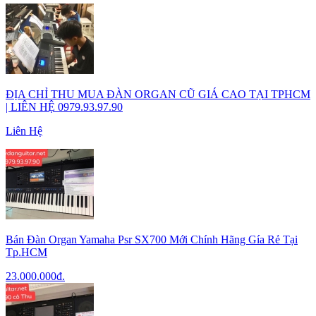
ĐỊA CHỈ THU MUA ĐÀN ORGAN CŨ GIÁ CAO TẠI TPHCM
| LIÊN HỆ 0979.93.97.90
Liên Hệ
Bán Đàn Organ Yamaha Psr SX700 Mới Chính Hãng Gía Rẻ Tại
Tp.HCM
23.000.000
đ.