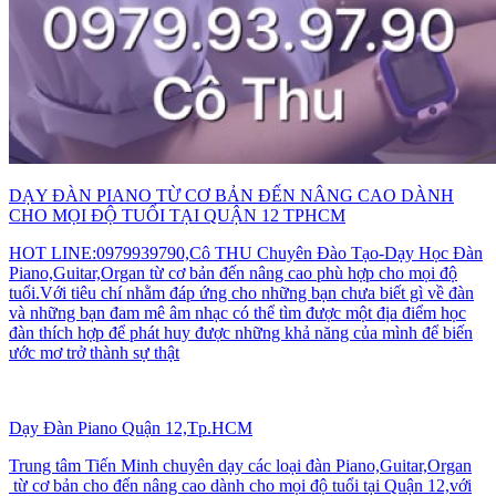
DẠY ĐÀN PIANO TỪ CƠ BẢN ĐẾN NÂNG CAO DÀNH
CHO MỌI ĐỘ TUỔI TẠI QUẬN 12 TPHCM
HOT LINE:0979939790,Cô THU Chuyên Đào Tạo-Dạy Học Đàn
Piano,Guitar,Organ từ cơ bản đến nâng cao phù hợp cho mọi độ
tuổi.Với tiêu chí nhằm đáp ứng cho những bạn chưa biết gì về đàn
và những bạn đam mê âm nhạc có thể tìm được một địa điểm học
đàn thích hợp để phát huy được những khả năng của mình để biến
ước mơ trở thành sự thật
Dạy Đàn Piano Quận 12,Tp.HCM
Trung tâm Tiến Minh chuyên dạy các loại đàn Piano,Guitar,Organ
từ cơ bản cho đến nâng cao dành cho mọi độ tuổi tại Quận 12,với