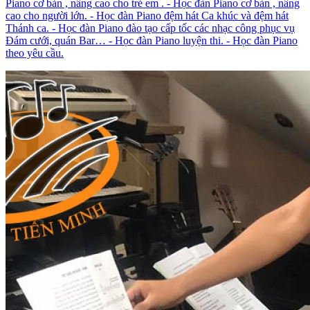
Piano cơ bản , nâng cao cho trẻ em . - Học đàn Piano cơ bản , nâng
cao cho người lớn. - Học đàn Piano đệm hát Ca khúc và đệm hát
Thánh ca. - Học đàn Piano đào tạo cấp tốc các nhạc công phục vụ
Đám cưới, quán Bar… - Học đàn Piano luyện thi. - Học đàn Piano
theo yêu cầu.