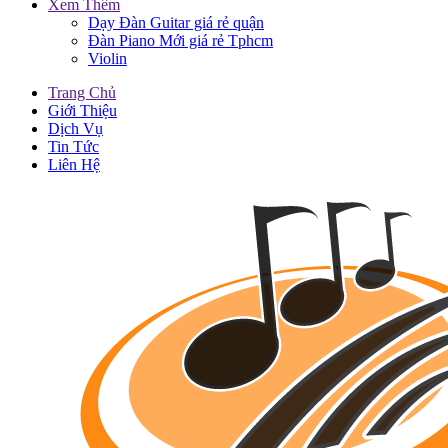
Xem Thêm
Dạy Đàn Guitar giá rẻ quận
Đàn Piano Mới giá rẻ Tphcm
Violin
Trang Chủ
Giới Thiệu
Dịch Vụ
Tin Tức
Liên Hệ