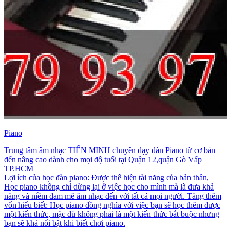
Piano
Trung tâm âm nhạc TIẾN MINH chuyên dạy đàn Piano từ cơ bản
đến nâng cao dành cho mọi độ tuổi tại Quận 12,quận Gò Vấp
TP.HCM
Lợi ích của học đàn piano: Được thể hiện tài năng của bản thân,
Học piano không chỉ dừng lại ở việc học cho mình mà là đưa khả
năng và niềm đam mê âm nhạc đến với tất cả mọi người. Tăng thêm
vốn hiểu biết: Học piano đồng nghĩa với việc bạn sẽ học thêm được
một kiến thức, mặc dù không phải là một kiến thức bắt buộc nhưng
bạn sẽ khá nổi bật khi biết chơi piano.