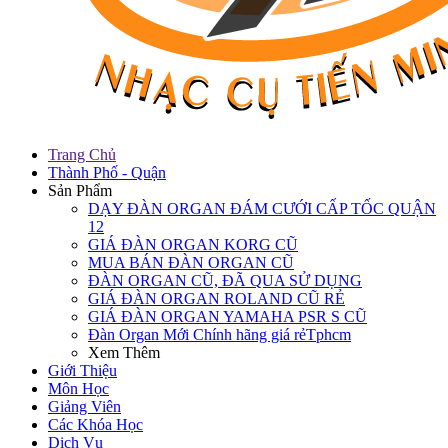
Trang Chủ
Thành Phố - Quận
Sản Phẩm
DẠY ĐÀN ORGAN ĐÁM CƯỚI CẤP TỐC QUẬN
12
GIÁ ĐÀN ORGAN KORG CŨ
MUA BÁN ĐÀN ORGAN CŨ
ĐÀN ORGAN CŨ, ĐÃ QUA SỬ DỤNG
GIÁ ĐÀN ORGAN ROLAND CŨ RẺ
GIÁ ĐÀN ORGAN YAMAHA PSR S CŨ
Đàn Organ Mới Chính hãng giá rẻTphcm
Xem Thêm
Giới Thiệu
Môn Học
Giảng Viên
Các Khóa Học
Dịch Vụ