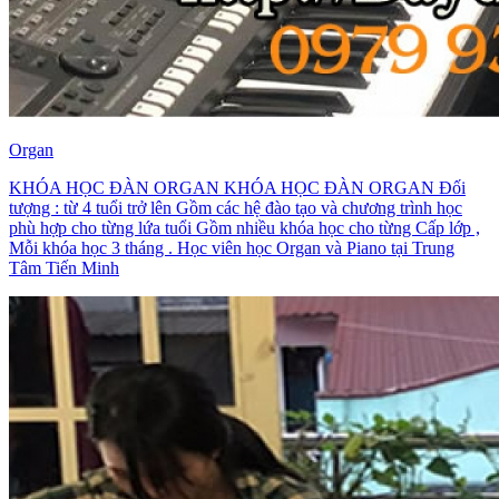
Organ
KHÓA HỌC ĐÀN ORGAN KHÓA HỌC ĐÀN ORGAN Đối
tượng : từ 4 tuổi trở lên Gồm các hệ đào tạo và chương trình học
phù hợp cho từng lứa tuổi Gồm nhiều khóa học cho từng Cấp lớp ,
Mỗi khóa học 3 tháng . Học viên học Organ và Piano tại Trung
Tâm Tiến Minh