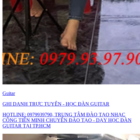
Guitar
GHI DANH TRỰC TUYÊN - HỌC ĐÀN GUITAR
HOTLINE: 0979939790, TRUNG TÂM ĐÀO TẠO NHẠC
CÔNG TIẾN MINH CHUYÊN ĐÀO TẠO - DẠY HỌC ĐÀN
GUITAR TẠI TP.HCM