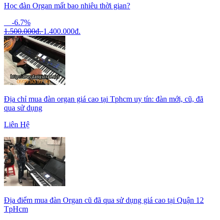
Học đàn Organ mất bao nhiêu thời gian?
-6.7%
1.500.000
đ.
1.400.000
đ.
Địa chỉ mua đàn organ giá cao tại Tphcm uy tín: đàn mới, cũ, đã
qua sử dụng
Liên Hệ
Địa điểm mua đàn Organ cũ đã qua sử dụng giá cao tại Quận 12
TpHcm