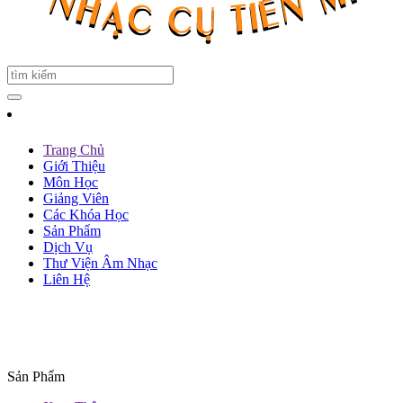
Trang Chủ
Giới Thiệu
Môn Học
Giảng Viên
Các Khóa Học
Sản Phẩm
Dịch Vụ
Thư Viện Âm Nhạc
Liên Hệ
Sản Phẩm