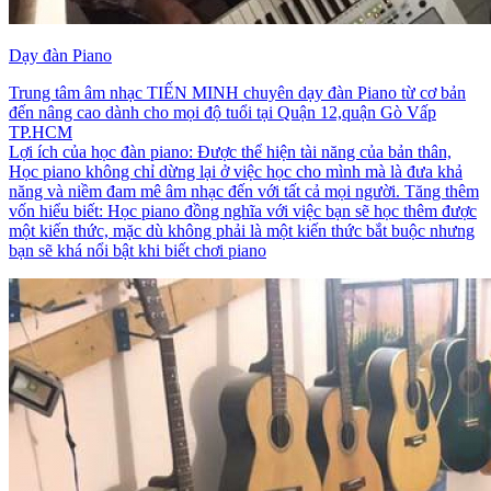
Dạy đàn Piano
Trung tâm âm nhạc TIẾN MINH chuyên dạy đàn Piano từ cơ bản
đến nâng cao dành cho mọi độ tuổi tại Quận 12,quận Gò Vấp
TP.HCM
Lợi ích của học đàn piano: Được thể hiện tài năng của bản thân,
Học piano không chỉ dừng lại ở việc học cho mình mà là đưa khả
năng và niềm đam mê âm nhạc đến với tất cả mọi người. Tăng thêm
vốn hiểu biết: Học piano đồng nghĩa với việc bạn sẽ học thêm được
một kiến thức, mặc dù không phải là một kiến thức bắt buộc nhưng
bạn sẽ khá nổi bật khi biết chơi piano