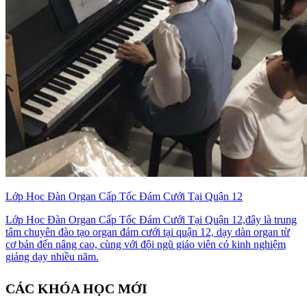
Lớp Học Đàn Organ Cấp Tốc Đám Cưới Tại Quận 12
Lớp Học Đàn Organ Cấp Tốc Đám Cưới Tại Quận 12,đây là trung
tâm chuyên đào tạo organ đám cưới tại quận 12, dạy dàn organ từ
cơ bản đến nâng cao, cùng với đội ngũ giáo viên có kinh nghiệm
giảng dạy nhiều năm.
CÁC KHÓA HỌC MỚI