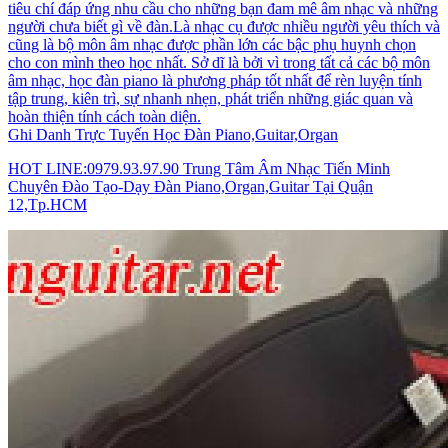
tiêu chí đáp ứng nhu cầu cho những bạn đam mê âm nhạc và những
người chưa biết gì về đàn.Là nhạc cụ được nhiều người yêu thích và
cũng là bộ môn âm nhạc được phần lớn các bậc phụ huynh chọn
cho con mình theo học nhất. Sở dĩ là bởi vì trong tất cả các bộ môn
âm nhạc, học đàn piano là phương pháp tốt nhất để rèn luyện tính
tập trung, kiên trì, sự nhanh nhẹn, phát triển những giác quan và
hoàn thiện tính cách toàn diện.
Ghi Danh Trực Tuyến Học Đàn Piano,Guitar,Organ
HOT LINE:0979.93.97.90 Trung Tâm Âm Nhạc Tiến Minh
Chuyên Đào Tạo-Dạy Đàn Piano,Organ,Guitar Tại Quận
12,Tp.HCM