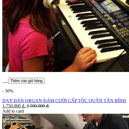
Thêm vào giỏ hàng
- 50%
DẠY ĐÀN ORGAN ĐÁM CƯỚI CẤP TÔC QUẬN TÂN BÌNH
1.750.000
đ.
3.500.000
đ.
Add to card