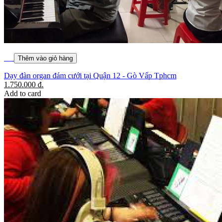
Thêm vào giỏ hàng
Dạy đàn organ đám cưới tại Quận 12 - Gò Vấp Tphcm
1.750.000
đ.
Add to card