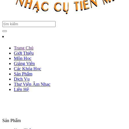
Trang Chủ
Giới Thiệu
Môn Học
Giảng Viên
Các Khóa Học
Sản Phẩm
Dịch Vụ
Thư Viện Âm Nhạc
Liên Hệ
Sản Phẩm