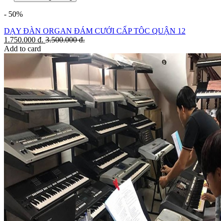
- 50%
DẠY ĐÀN ORGAN ĐÁM CƯỚI CẤP TÔC QUẬN 12
1.750.000
đ.
3.500.000
đ.
Add to card