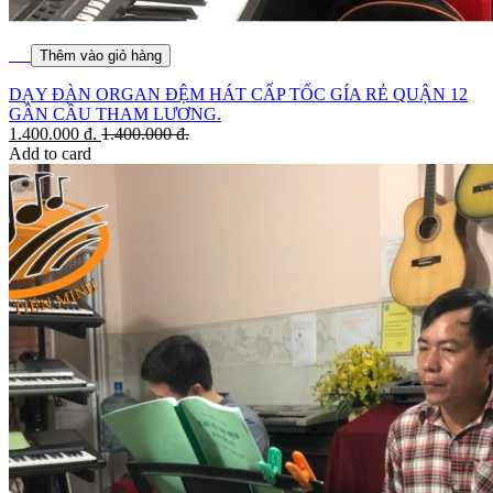
Thêm vào giỏ hàng
DẠY ĐÀN ORGAN ĐỆM HÁT CẤP TỐC GÍA RẺ QUẬN 12
GẦN CẦU THAM LƯƠNG.
1.400.000
đ.
1.400.000
đ.
Add to card