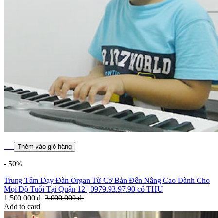
Thêm vào giỏ hàng
- 50%
Trung Tâm Dạy Đàn Organ Từ Cơ Bản Đến Nâng Cao Dành Cho
Mọi Độ Tuổi Tại Quận 12 | 0979.93.97.90 cô THU
1.500.000
đ.
3.000.000
đ.
Add to card