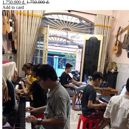
1.750.000
đ.
1.750.000
đ.
Add to card