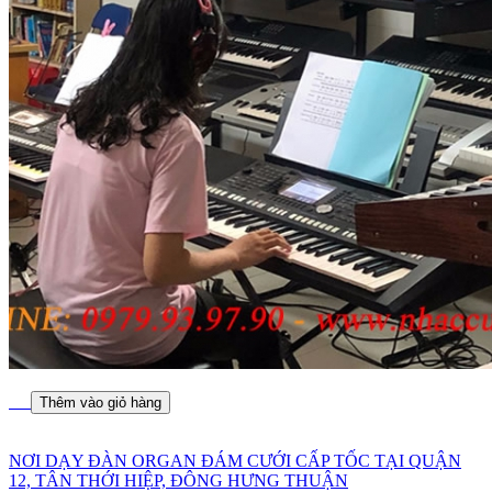
Thêm vào giỏ hàng
NƠI DẠY ĐÀN ORGAN ĐÁM CƯỚI CẤP TỐC TẠI QUẬN
12, TÂN THỚI HIỆP, ĐÔNG HƯNG THUẬN