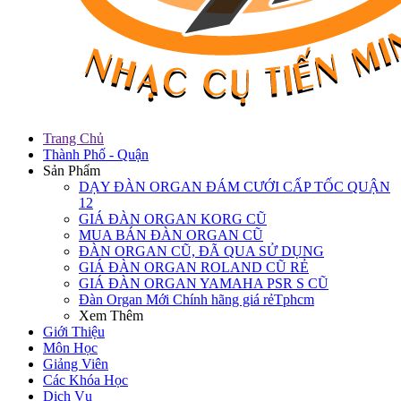
Trang Chủ
Thành Phố - Quận
Sản Phẩm
DẠY ĐÀN ORGAN ĐÁM CƯỚI CẤP TỐC QUẬN
12
GIÁ ĐÀN ORGAN KORG CŨ
MUA BÁN ĐÀN ORGAN CŨ
ĐÀN ORGAN CŨ, ĐÃ QUA SỬ DỤNG
GIÁ ĐÀN ORGAN ROLAND CŨ RẺ
GIÁ ĐÀN ORGAN YAMAHA PSR S CŨ
Đàn Organ Mới Chính hãng giá rẻTphcm
Xem Thêm
Giới Thiệu
Môn Học
Giảng Viên
Các Khóa Học
Dịch Vụ