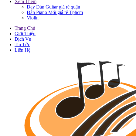
Xem Thêm
Dạy Đàn Guitar giá rẻ quận
Đàn Piano Mới giá rẻ Tphcm
Violin
Trang Chủ
Giới Thiệu
Dịch Vụ
Tin Tức
Liên Hệ