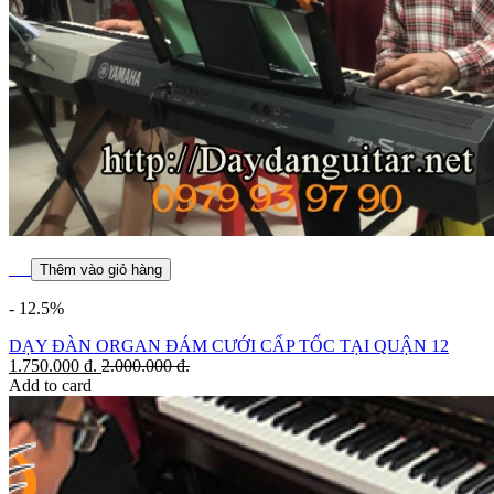
Thêm vào giỏ hàng
- 12.5%
DẠY ĐÀN ORGAN ĐÁM CƯỚI CẤP TỐC TẠI QUẬN 12
1.750.000
đ.
2.000.000
đ.
Add to card