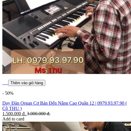
Thêm vào giỏ hàng
- 50%
Dạy Đàn Organ Cơ Bản Đến Nâng Cao Quận 12 | 0979.93.97.90 (
Cô THU )
1.500.000
đ.
3.000.000
đ.
Add to card