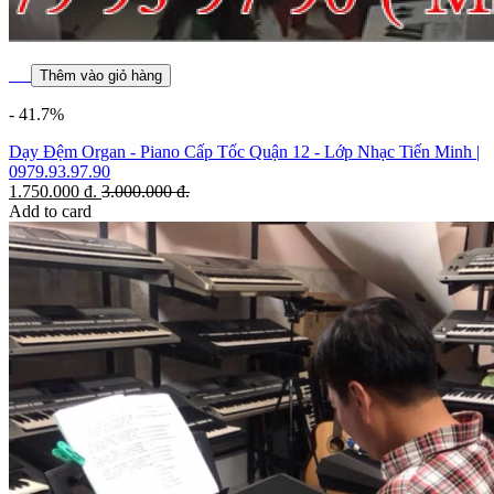
Thêm vào giỏ hàng
- 41.7%
Dạy Đệm Organ - Piano Cấp Tốc Quận 12 - Lớp Nhạc Tiến Minh |
0979.93.97.90
1.750.000
đ.
3.000.000
đ.
Add to card