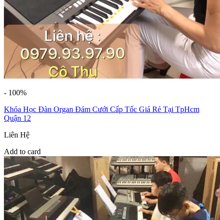
- 100%
Khóa Học Đàn Organ Đám Cưới Cấp Tốc Giá Rẻ Tại TpHcm
Quận 12
Liên Hệ
Add to card