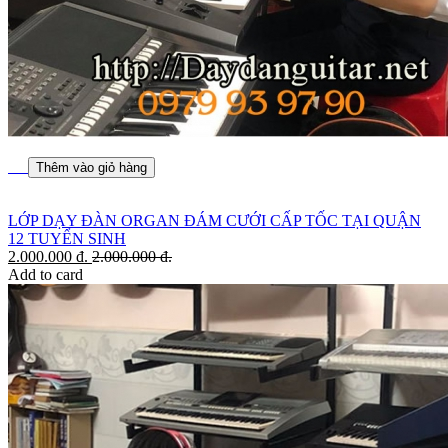
Thêm vào giỏ hàng
LỚP DẠY ĐÀN ORGAN ĐÁM CƯỚI CẤP TỐC TẠI QUẬN
12 TUYỂN SINH
2.000.000
đ.
2.000.000
đ.
Add to card