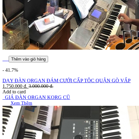
Thêm vào giỏ hàng
- 41.7%
DẠY ĐÀN ORGAN ĐÁM CƯỚI CẤP TÔC QUẬN GÒ VẤP
1.750.000
đ.
3.000.000
đ.
Add to card
GIÁ ĐÀN ORGAN KORG CŨ
Xem Thêm