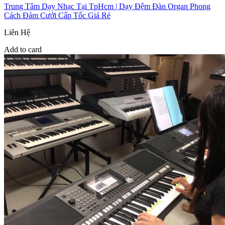
Trung Tâm Dạy Nhạc Tại TpHcm | Dạy Đệm Đàn Organ Phong
Cách Đám Cưới Cấp Tốc Giá Rẻ
Liên Hệ
Add to card