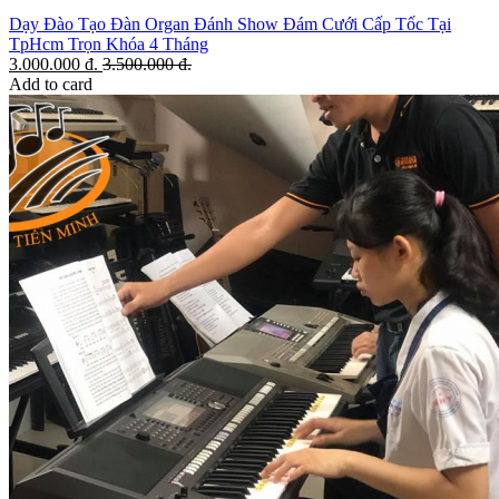
Dạy Đào Tạo Đàn Organ Đánh Show Đám Cưới Cấp Tốc Tại
TpHcm Trọn Khóa 4 Tháng
3.000.000
đ.
3.500.000
đ.
Add to card