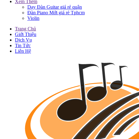
Xem Thêm
Dạy Đàn Guitar giá rẻ quận
Đàn Piano Mới giá rẻ Tphcm
Violin
Trang Chủ
Giới Thiệu
Dịch Vụ
Tin Tức
Liên Hệ