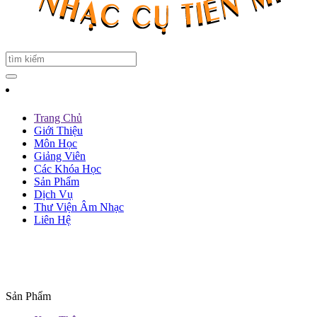
Trang Chủ
Giới Thiệu
Môn Học
Giảng Viên
Các Khóa Học
Sản Phẩm
Dịch Vụ
Thư Viện Âm Nhạc
Liên Hệ
Sản Phẩm