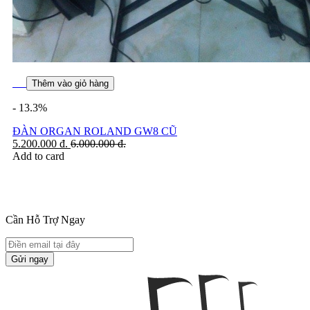
Thêm vào giỏ hàng
- 13.3%
ĐÀN ORGAN ROLAND GW8 CŨ
5.200.000
đ.
6.000.000
đ.
Add to card
Cần Hỗ Trợ Ngay