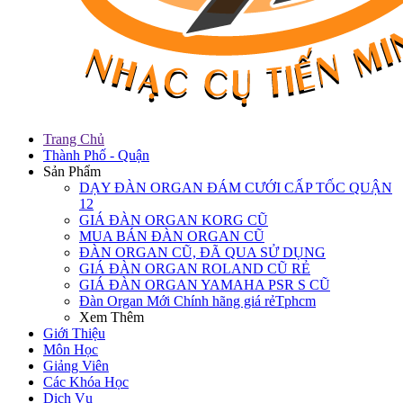
Trang Chủ
Thành Phố - Quận
Sản Phẩm
DẠY ĐÀN ORGAN ĐÁM CƯỚI CẤP TỐC QUẬN
12
GIÁ ĐÀN ORGAN KORG CŨ
MUA BÁN ĐÀN ORGAN CŨ
ĐÀN ORGAN CŨ, ĐÃ QUA SỬ DỤNG
GIÁ ĐÀN ORGAN ROLAND CŨ RẺ
GIÁ ĐÀN ORGAN YAMAHA PSR S CŨ
Đàn Organ Mới Chính hãng giá rẻTphcm
Xem Thêm
Giới Thiệu
Môn Học
Giảng Viên
Các Khóa Học
Dịch Vụ