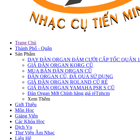
Trang Chủ
Thành Phố - Quận
Sản Phẩm
DẠY ĐÀN ORGAN ĐÁM CƯỚI CẤP TỐC QUẬN 1
GIÁ ĐÀN ORGAN KORG CŨ
MUA BÁN ĐÀN ORGAN CŨ
ĐÀN ORGAN CŨ, ĐÃ QUA SỬ DỤNG
GIÁ ĐÀN ORGAN ROLAND CŨ RẺ
GIÁ ĐÀN ORGAN YAMAHA PSR S CŨ
Đàn Organ Mới Chính hãng giá rẻTphcm
Xem Thêm
Giới Thiệu
Môn Học
Giảng Viên
Các Khóa Học
Dịch Vụ
Thư Viện Âm Nhạc
Liên Hệ