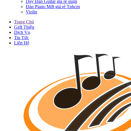
Dạy Đàn Guitar giá rẻ quận
Đàn Piano Mới giá rẻ Tphcm
Violin
Trang Chủ
Giới Thiệu
Dịch Vụ
Tin Tức
Liên Hệ