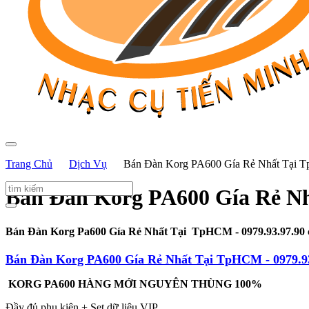
Trang Chủ
Dịch Vụ
Bán Đàn Korg PA600 Gía Rẻ Nhất Tại T
Bán Đàn Korg PA600 Gía Rẻ Nh
Bán Đàn Korg Pa600 Gía Rẻ Nhất Tại TpHCM - 0979.93.97.9
Bán Đàn Korg PA600 Gía Rẻ Nhất Tại TpHCM - 0979.9
KORG PA600 HÀNG MỚI NGUYÊN THÙNG 100%
Đầy đủ phụ kiện + Set dữ liệu VIP