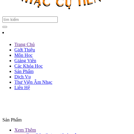
Trang Chủ
Giới Thiệu
Môn Học
Giảng Viên
Các Khóa Học
Sản Phẩm
Dịch Vụ
Thư Viện Âm Nhạc
Liên Hệ
Sản Phẩm
Xem Thêm