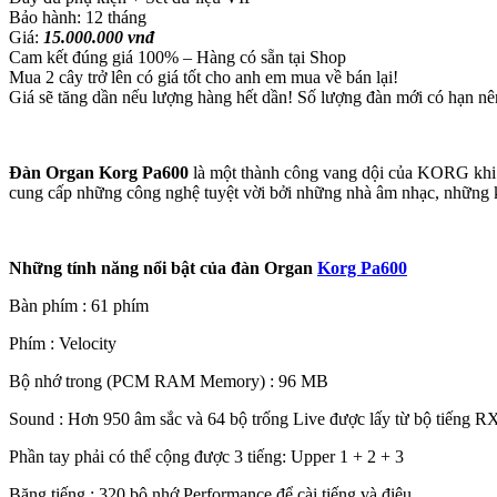
Bảo hành: 12 tháng
Giá:
15.000.000 vnđ
Cam kết đúng giá 100% – Hàng có sẵn tại Shop
Mua 2 cây trở lên có giá tốt cho anh em mua về bán lại!
Giá sẽ tăng dần nếu lượng hàng hết dần! Số lượng đàn mới có hạn n
Đàn Organ Korg Pa600
là một thành công vang dội của KORG khi p
cung cấp những công nghệ tuyệt vời bởi những nhà âm nhạc, những kỹ
Những tính năng nổi bật của đàn Organ
Korg Pa600
Bàn phím : 61 phím
Phím : Velocity
Bộ nhớ trong (PCM RAM Memory) : 96 MB
Sound : Hơn 950 âm sắc và 64 bộ trống Live được lấy từ bộ tiếng
Phần tay phải có thể cộng được 3 tiếng: Upper 1 + 2 + 3
Băng tiếng : 320 bộ nhớ Performance để cài tiếng và điệu