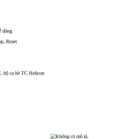
dễ dàng
op, Reset
C, bộ ca bè TC Helicon