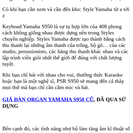
Có khi bạn cần xem và cần đến kho: Style Yamaha từ a tới
z
phần đông các loại đàn organ hiện dùng công nghệ
Keyboad Yamaha S950 là sự tụ hợp lớn của 408 phong
DSP và phân loại làm hai loại là organ bình thường
cách không giống nhau được dựng nên trong Styles
(61 phím) và piano điện tử (88 phím). Chúng ta sẽ
chuyên nghiệp. Styles Yamaha được tạo thành bằng cách
cùng tìm hiểu một loại đàn 61 phím ngay sau đây.
thu thanh lại những âm thanh của trống, bộ gõ… của các
Đó là đàn Organ Yamaha PSR S950.
studio, perussionists, các hãng thu thanh khác nhau và các
lập trình viên giỏi nhất thế giới để đúng với chất lượng
Sự cải tiến âm nhạc tiến bộ được dùng bởi Yamaha
tuyệt.
PSR S950 cho phép thay đổi rõ nét về cảm nhận âm
thanh thực tế so với nhiều bàn phím na ná. Việc sử
Khi bạn chỉ hát với nhau cho vui, thưởng thức Karaoke
dụng các Styles âm thanh với PSR-S950 làm mờ
hoặc bạn là một nghệ sĩ, PSR S950 sẽ mang đến cả thảy
ranh giới giữa những âm thanh kĩ thuật số và âm
mọi thứ mà bạn chỉ cần cắm mic và hát.
thanh thực, đạt được đến một level hoàn toàn mới,
chân thực và vô cùng biểu cảm.
GIÁ ĐÀN ORGAN YAMAHA S950 CŨ
, ĐÃ QUA SỬ
DỤNG
GIÁ ĐÀN ORGAN YAMAHA S950 CŨ
, Âm sắc
có sẵn trên Yamaha PSR S950
Bên cạnh đó, các tính năng như bộ làm tăng âm kĩ thuật số
Công nghệ Super Articulation trên Yamaha khiến