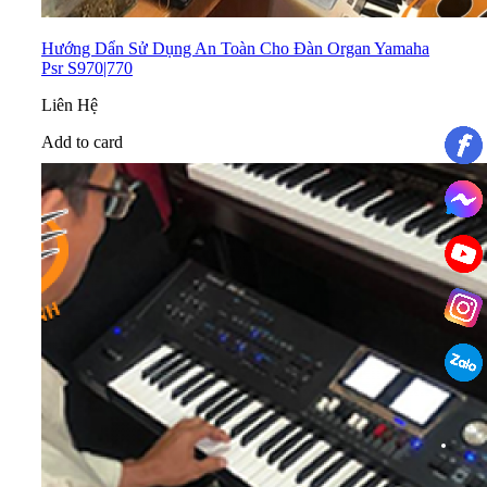
Hướng Dẩn Sử Dụng An Toàn Cho Đàn Organ Yamaha
Psr S970|770
Liên Hệ
Add to card