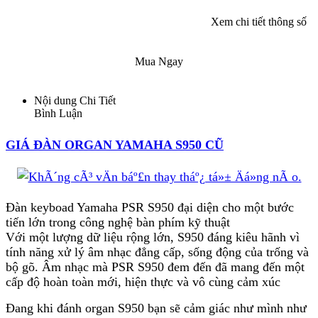
Có khi bạn cần xem và cần đến kho: Style Yamaha
từ a tới z
Xem chi tiết thông số
Keyboad Yamaha S950 là sự tụ hợp lớn của 408
phong cách không giống nhau được dựng nên trong
Mua Ngay
Styles chuyên nghiệp. Styles Yamaha được tạo
thành bằng cách thu thanh lại những âm thanh của
Nội dung Chi Tiết
trống, bộ gõ… của các studio, perussionists, các
Bình Luận
hãng thu thanh khác nhau và các lập trình viên giỏi
nhất thế giới để đúng với chất lượng tuyệt.
GIÁ ĐÀN ORGAN YAMAHA S950 CŨ
Khi bạn chỉ hát với nhau cho vui, thưởng thức
Karaoke hoặc bạn là một nghệ sĩ, PSR S950 sẽ
mang đến cả thảy mọi thứ mà bạn chỉ cần cắm mic
và hát.
Đàn keyboad Yamaha PSR S950 đại diện cho một bước
tiến lớn trong công nghệ bàn phím kỹ thuật
GIÁ ĐÀN ORGAN YAMAHA S950 CŨ
, ĐÃ
Với một lượng dữ liệu rộng lớn, S950 đáng kiêu hãnh vì
QUA SỬ DỤNG
tính năng xử lý âm nhạc đẳng cấp, sống động của trống và
bộ gõ. Âm nhạc mà PSR S950 đem đến đã mang đến một
cấp độ hoàn toàn mới, hiện thực và vô cùng cảm xúc
Bên cạnh đó, các tính năng như bộ làm tăng âm kĩ
Đang khi đánh organ S950 bạn sẽ cảm giác như mình như