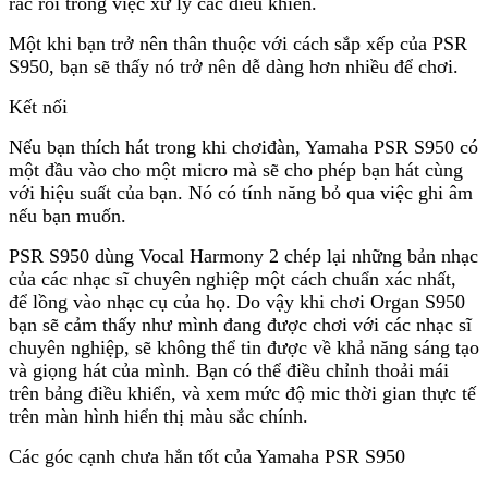
rắc rối trong việc xử lý các điều khiển.
thanh vô cùng thật, giống với với bản gốc.
Một khi bạn trở nên thân thuộc với cách sắp xếp của PSR
Thực sự, bàn phím này tạo ra chất lượng âm thanh,
S950, bạn sẽ thấy nó trở nên dễ dàng hơn nhiều để chơi.
nhằm vào người đam mê âm nhạc, nghệ sĩ chuyên
nghiệp. Yamaha PSR S950 chắc chắn sẽ cung cấp
Kết nối
rất nhiều niềm vui cho những người được sử dụng
chúng để chơi một bàn phím của cấp độ này, và
Nếu bạn thích hát trong khi chơiđàn, Yamaha PSR S950 có
chất lượng tổng thể thì không cần phải tranh luận.
một đầu vào cho một micro mà sẽ cho phép bạn hát cùng
với hiệu suất của bạn. Nó có tính năng bỏ qua việc ghi âm
nếu bạn muốn.
PSR S950 dùng Vocal Harmony 2 chép lại những bản nhạc
của các nhạc sĩ chuyên nghiệp một cách chuẩn xác nhất,
để lồng vào nhạc cụ của họ. Do vậy khi chơi Organ S950
bạn sẽ cảm thấy như mình đang được chơi với các nhạc sĩ
chuyên nghiệp, sẽ không thể tin được về khả năng sáng tạo
và giọng hát của mình. Bạn có thể điều chỉnh thoải mái
trên bảng điều khiển, và xem mức độ mic thời gian thực tế
trên màn hình hiển thị màu sắc chính.
Các góc cạnh chưa hẳn tốt của Yamaha PSR S950