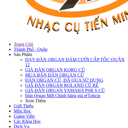
Trang Chủ
Thành Phố - Quận
Sản Phẩm
DẠY ĐÀN ORGAN ĐÁM CƯỚI CẤP TỐC QUẬN
12
GIÁ ĐÀN ORGAN KORG CŨ
MUA BÁN ĐÀN ORGAN CŨ
ĐÀN ORGAN CŨ, ĐÃ QUA SỬ DỤNG
GIÁ ĐÀN ORGAN ROLAND CŨ RẺ
GIÁ ĐÀN ORGAN YAMAHA PSR S CŨ
Đàn Organ Mới Chính hãng giá rẻTphcm
Xem Thêm
Giới Thiệu
Môn Học
Giảng Viên
Các Khóa Học
Dịch Vụ