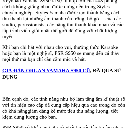
Keyboad Yamaha S950 là sự tụ hợp lớn của 408 phong
cách không giống nhau được dựng nên trong Styles
chuyên nghiệp. Styles Yamaha được tạo thành bằng cách
thu thanh lại những âm thanh của trống, bộ gõ… của các
studio, perussionists, các hãng thu thanh khác nhau và các
lập trình viên giỏi nhất thế giới để đúng với chất lượng
tuyệt.
Khi bạn chỉ hát với nhau cho vui, thưởng thức Karaoke
hoặc bạn là một nghệ sĩ, PSR S950 sẽ mang đến cả thảy
mọi thứ mà bạn chỉ cần cắm mic và hát.
GIÁ ĐÀN ORGAN YAMAHA S950 CŨ
, ĐÃ QUA SỬ
DỤNG
Bên cạnh đó, các tính năng như bộ làm tăng âm kĩ thuật số
với tín hiệu cao cấp đã cung cấp hiệu quả cao trong đó còn
có khả nănggiảm đáng kể mức tiêu thụ năng lượng, tiết
kiệm dung lượng cho bạn.
PSR S950 có khả năng ghi và phát lại các tập tin âm nhạc,