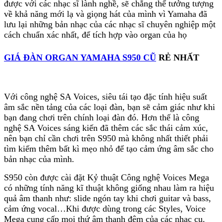
thuật số với tín hiệu cao cấp đã cung cấp hiệu quả
được với các nhạc sĩ lành nghề, sẽ chẳng thể tưởng tượng
cao trong đó còn có khả nănggiảm đáng kể mức
về khả năng mới lạ và giọng hát của mình vì Yamaha đã
tiêu thụ năng lượng, tiết kiệm dung lượng cho bạn.
lưu lại những bản nhạc của các nhạc sĩ chuyên nghiệp một
cách chuẩn xác nhất, để tích hợp vào organ của họ
PSR S950 có khả năng ghi và phát lại các tập tin
âm nhạc, nó cũng có một số tính năng âm thanh mà
GIÁ ĐÀN ORGAN YAMAHA S950 CŨ
RẺ NHẤT
bạn có thể sử dụng để tạo ra những bản "karaoke"
mang phong thái của riêng mình. Nó cũng được
thiết kế để kết nối và tương tác với các thiết bị di
động và máy tính bảng, iPod, iPhone và IPad.
Với công nghệ SA Voices, siêu tái tạo đặc tính hiệu suất
âm sắc nền tảng của các loại đàn, bạn sẽ cảm giác như khi
Tình trạng: Đã qua sử dụng
bạn đang chơi trên chính loại đàn đó. Hơn thế là công
Bảo hành: Từ 1 - 6 tháng Nguồn gốc: Chính hãng
nghệ SA Voices sáng kiến đã thêm các sắc thái cảm xúc,
Hãng chế tạo Yamaha
nên bạn chỉ cần chơi trên S950 mà không nhất thiết phải
Phím đàn 61
tìm kiếm thêm bất kì mẹo nhỏ để tạo cảm ứng âm sắc cho
Kích thước (mm) 1002 x 148 x 437
bản nhạc của mình.
Trọng lượng (kg) 11.5
diễn tả sản phẩm
S950 còn được cài đặt Kỷ thuật Công nghệ Voices Mega
có những tính năng kĩ thuật không giống nhau làm ra hiệu
Yamaha PSR 61 phím
quả âm thanh như: slide ngón tay khi chơi guitar và bass,
cảm ứng vocal…Khi được dùng trong các Styles, Voice
GIÁ ĐÀN ORGAN YAMAHA S950 CŨ
, GIÁ
Mega cung cấp mọi thứ âm thanh đệm của các nhạc cụ.
RẺ NHẤT THỊ TRƯỜNG