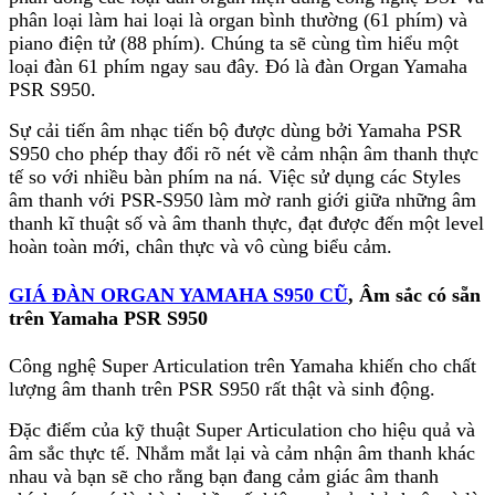
phân loại làm hai loại là organ bình thường (61 phím) và
piano điện tử (88 phím). Chúng ta sẽ cùng tìm hiểu một
loại đàn 61 phím ngay sau đây. Đó là đàn Organ Yamaha
PSR S950.
Sự cải tiến âm nhạc tiến bộ được dùng bởi Yamaha PSR
S950 cho phép thay đổi rõ nét về cảm nhận âm thanh thực
tế so với nhiều bàn phím na ná. Việc sử dụng các Styles
âm thanh với PSR-S950 làm mờ ranh giới giữa những âm
thanh kĩ thuật số và âm thanh thực, đạt được đến một level
hoàn toàn mới, chân thực và vô cùng biểu cảm.
GIÁ ĐÀN ORGAN YAMAHA S950 CŨ
, Âm sắc có sẵn
trên Yamaha PSR S950
Công nghệ Super Articulation trên Yamaha khiến cho chất
lượng âm thanh trên PSR S950 rất thật và sinh động.
Đặc điểm của kỹ thuật Super Articulation cho hiệu quả và
âm sắc thực tế. Nhắm mắt lại và cảm nhận âm thanh khác
nhau và bạn sẽ cho rằng bạn đang cảm giác âm thanh