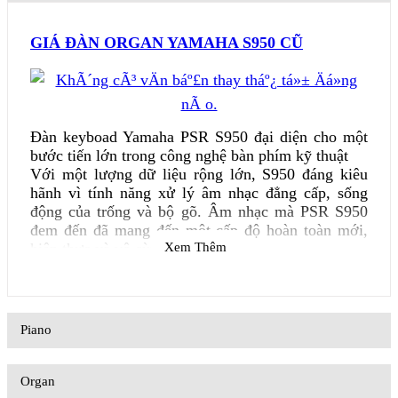
GIÁ ĐÀN ORGAN YAMAHA S950 CŨ
Đàn keyboad Yamaha PSR S950 đại diện cho một
bước tiến lớn trong công nghệ bàn phím kỹ thuật
Với một lượng dữ liệu rộng lớn, S950 đáng kiêu
hãnh vì tính năng xử lý âm nhạc đẳng cấp, sống
động của trống và bộ gõ. Âm nhạc mà PSR S950
đem đến đã mang đến một cấp độ hoàn toàn mới,
hiện thực và vô cùng cảm xúc
Xem Thêm
Đang khi đánh organ S950 bạn sẽ cảm giác như
mình như được với các nhạc sĩ lành nghề, sẽ chẳng
thể tưởng tượng về khả năng mới lạ và giọng hát
Piano
của mình vì Yamaha đã lưu lại những bản nhạc của
các nhạc sĩ chuyên nghiệp một cách chuẩn xác
nhất, để tích hợp vào organ của họ
Organ