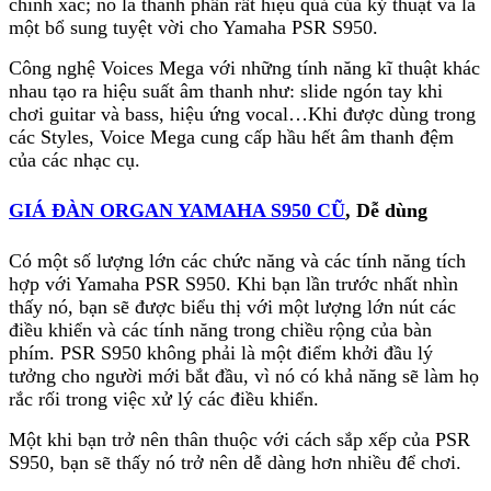
chính xác; nó là thành phần rất hiệu quả của kỷ thuật và là
một bổ sung tuyệt vời cho Yamaha PSR S950.
Công nghệ Voices Mega với những tính năng kĩ thuật khác
nhau tạo ra hiệu suất âm thanh như: slide ngón tay khi
chơi guitar và bass, hiệu ứng vocal…Khi được dùng trong
các Styles, Voice Mega cung cấp hầu hết âm thanh đệm
của các nhạc cụ.
GIÁ ĐÀN ORGAN YAMAHA S950 CŨ
, Dễ dùng
Có một số lượng lớn các chức năng và các tính năng tích
hợp với Yamaha PSR S950. Khi bạn lần trước nhất nhìn
thấy nó, bạn sẽ được biểu thị với một lượng lớn nút các
điều khiển và các tính năng trong chiều rộng của bàn
phím. PSR S950 không phải là một điểm khởi đầu lý
tưởng cho người mới bắt đầu, vì nó có khả năng sẽ làm họ
rắc rối trong việc xử lý các điều khiển.
Một khi bạn trở nên thân thuộc với cách sắp xếp của PSR
S950, bạn sẽ thấy nó trở nên dễ dàng hơn nhiều để chơi.