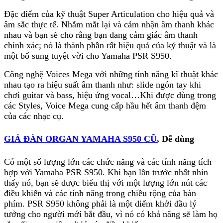
không thể tin được về khả năng sáng tạo và giọng
Đặc điểm của kỹ thuật Super Articulation cho hiệu quả và
hát của mình. Bạn có thể điều chỉnh thoải mái trên
âm sắc thực tế. Nhắm mắt lại và cảm nhận âm thanh khác
bảng điều khiển, và xem mức độ mic thời gian thực
nhau và bạn sẽ cho rằng bạn đang cảm giác âm thanh
tế trên màn hình hiển thị màu sắc chính.
chính xác; nó là thành phần rất hiệu quả của kỷ thuật và là
một bổ sung tuyệt vời cho Yamaha PSR S950.
Các góc cạnh chưa hẳn tốt của Yamaha PSR S950
Công nghệ Voices Mega với những tính năng kĩ thuật khác
Nếu là người bắt đầu thì bạn không nên mua PSR
nhau tạo ra hiệu suất âm thanh như: slide ngón tay khi
S950. Nó có quá nhiều phím điều khiển chức năng
chơi guitar và bass, hiệu ứng vocal…Khi được dùng trong
xung quanh một bàn phím cho một người mới bắt
các Styles, Voice Mega cung cấp hầu hết âm thanh đệm
đầu mà họ không thể biết khi mới tiếp xúc, và phần
của các nhạc cụ.
nhiều các tính năng và chức năng sẽ không được sử
dụng bởi một người mới bắt đầu. Loại này hướng
tới những người có trải nghiệm hơn và các nhạc sĩ
GIÁ ĐÀN ORGAN YAMAHA S950 CŨ
, Dễ dùng
chuyên nghiệp.
Có một số lượng lớn các chức năng và các tính năng tích
Bàn phím này có gì quyến rũ?
hợp với Yamaha PSR S950. Khi bạn lần trước nhất nhìn
thấy nó, bạn sẽ được biểu thị với một lượng lớn nút các
PSR S950 là một chiếc keyboard chất lượng đẳng
điều khiển và các tính năng trong chiều rộng của bàn
cấp có khả năng tạo ra âm sắc hết sức thực tế. Bàn
phím. PSR S950 không phải là một điểm khởi đầu lý
phím rất nhạy. công nghệ Super Articulation được
tưởng cho người mới bắt đầu, vì nó có khả năng sẽ làm họ
dùng sẽ giúp cho bạn khả năng để đánh một số âm