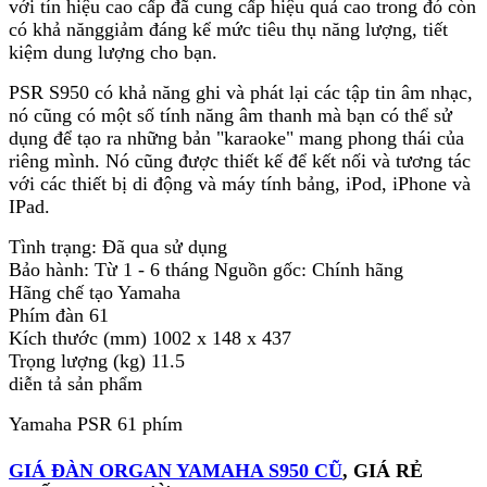
với tín hiệu cao cấp đã cung cấp hiệu quả cao trong đó còn
cho chất lượng âm thanh trên PSR S950 rất thật và
có khả nănggiảm đáng kể mức tiêu thụ năng lượng, tiết
sinh động.
kiệm dung lượng cho bạn.
Đặc điểm của kỹ thuật Super Articulation cho hiệu
PSR S950 có khả năng ghi và phát lại các tập tin âm nhạc,
quả và âm sắc thực tế. Nhắm mắt lại và cảm nhận
nó cũng có một số tính năng âm thanh mà bạn có thể sử
âm thanh khác nhau và bạn sẽ cho rằng bạn đang
dụng để tạo ra những bản "karaoke" mang phong thái của
cảm giác âm thanh chính xác; nó là thành phần rất
riêng mình. Nó cũng được thiết kế để kết nối và tương tác
hiệu quả của kỷ thuật và là một bổ sung tuyệt vời
với các thiết bị di động và máy tính bảng, iPod, iPhone và
cho Yamaha PSR S950.
IPad.
Công nghệ Voices Mega với những tính năng kĩ
Tình trạng: Đã qua sử dụng
thuật khác nhau tạo ra hiệu suất âm thanh như: slide
Bảo hành: Từ 1 - 6 tháng Nguồn gốc: Chính hãng
ngón tay khi chơi guitar và bass, hiệu ứng vocal…
Hãng chế tạo Yamaha
Khi được dùng trong các Styles, Voice Mega cung
Phím đàn 61
cấp hầu hết âm thanh đệm của các nhạc cụ.
Kích thước (mm) 1002 x 148 x 437
Trọng lượng (kg) 11.5
GIÁ ĐÀN ORGAN YAMAHA S950 CŨ
, Dễ
diễn tả sản phẩm
dùng
Yamaha PSR 61 phím
Có một số lượng lớn các chức năng và các tính
năng tích hợp với Yamaha PSR S950. Khi bạn lần
GIÁ ĐÀN ORGAN YAMAHA S950 CŨ
, GIÁ RẺ
trước nhất nhìn thấy nó, bạn sẽ được biểu thị với