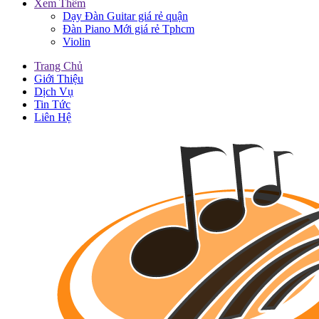
Xem Thêm
Dạy Đàn Guitar giá rẻ quận
Đàn Piano Mới giá rẻ Tphcm
Violin
Trang Chủ
Giới Thiệu
Dịch Vụ
Tin Tức
Liên Hệ