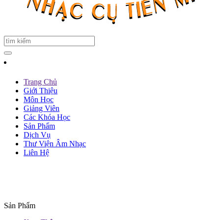
Trang Chủ
Giới Thiệu
Môn Học
Giảng Viên
Các Khóa Học
Sản Phẩm
Dịch Vụ
Thư Viện Âm Nhạc
Liên Hệ
Sản Phẩm