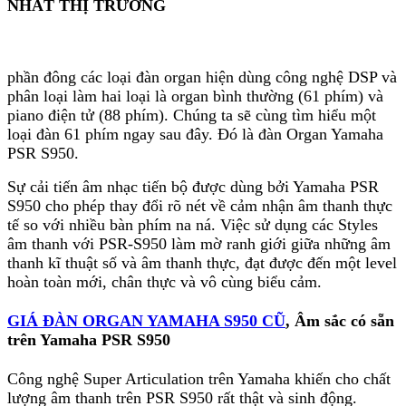
NHẤT THỊ TRƯỜNG
một lượng lớn nút các điều khiển và các tính năng
trong chiều rộng của bàn phím. PSR S950 không
phải là một điểm khởi đầu lý tưởng cho người mới
bắt đầu, vì nó có khả năng sẽ làm họ rắc rối trong
phần đông các loại đàn organ hiện dùng công nghệ DSP và
việc xử lý các điều khiển.
phân loại làm hai loại là organ bình thường (61 phím) và
piano điện tử (88 phím). Chúng ta sẽ cùng tìm hiểu một
Một khi bạn trở nên thân thuộc với cách sắp xếp
loại đàn 61 phím ngay sau đây. Đó là đàn Organ Yamaha
của PSR S950, bạn sẽ thấy nó trở nên dễ dàng hơn
PSR S950.
nhiều để chơi.
Sự cải tiến âm nhạc tiến bộ được dùng bởi Yamaha PSR
Kết nối
S950 cho phép thay đổi rõ nét về cảm nhận âm thanh thực
tế so với nhiều bàn phím na ná. Việc sử dụng các Styles
Nếu bạn thích hát trong khi chơiđàn, Yamaha PSR
âm thanh với PSR-S950 làm mờ ranh giới giữa những âm
S950 có một đầu vào cho một micro mà sẽ cho
thanh kĩ thuật số và âm thanh thực, đạt được đến một level
phép bạn hát cùng với hiệu suất của bạn. Nó có tính
hoàn toàn mới, chân thực và vô cùng biểu cảm.
năng bỏ qua việc ghi âm nếu bạn muốn.
GIÁ ĐÀN ORGAN YAMAHA S950 CŨ
, Âm sắc có sẵn
PSR S950 dùng Vocal Harmony 2 chép lại những
trên Yamaha PSR S950
bản nhạc của các nhạc sĩ chuyên nghiệp một cách
chuẩn xác nhất, để lồng vào nhạc cụ của họ. Do
Công nghệ Super Articulation trên Yamaha khiến cho chất
vậy khi chơi Organ S950 bạn sẽ cảm thấy như mình
lượng âm thanh trên PSR S950 rất thật và sinh động.
đang được chơi với các nhạc sĩ chuyên nghiệp, sẽ