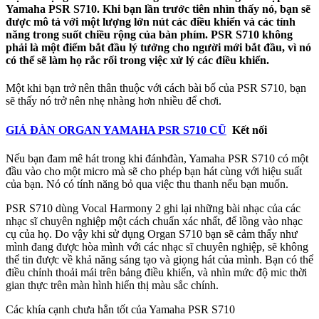
Yamaha PSR S710. Khi bạn lần trước tiên nhìn thấy nó, bạn sẽ
được mô tả với một lượng lớn nút các điều khiển và các tính
năng trong suốt chiều rộng của bàn phím. PSR S710 không
phải là một điểm bắt đầu lý tưởng cho người mới bắt đầu, vì nó
có thể sẽ làm họ rắc rối trong việc xử lý các điều khiển.
Một khi bạn trở nên thân thuộc với cách bài bố của PSR S710, bạn
sẽ thấy nó trở nên nhẹ nhàng hơn nhiều để chơi.
GIÁ ĐÀN ORGAN YAMAHA PSR S710 CŨ
Kết nối
Nếu bạn đam mê hát trong khi đánhđàn, Yamaha PSR S710 có một
đầu vào cho một micro mà sẽ cho phép bạn hát cùng với hiệu suất
của bạn. Nó có tính năng bỏ qua việc thu thanh nếu bạn muốn.
PSR S710 dùng Vocal Harmony 2 ghi lại những bài nhạc của các
nhạc sĩ chuyên nghiệp một cách chuẩn xác nhất, để lồng vào nhạc
cụ của họ. Do vậy khi sử dụng Organ S710 bạn sẽ cảm thấy như
mình đang được hòa mình với các nhạc sĩ chuyên nghiệp, sẽ không
thể tin được về khả năng sáng tạo và giọng hát của mình. Bạn có thể
điều chỉnh thoải mái trên bảng điều khiển, và nhìn mức độ mic thời
gian thực trên màn hình hiển thị màu sắc chính.
Các khía cạnh chưa hẳn tốt của Yamaha PSR S710