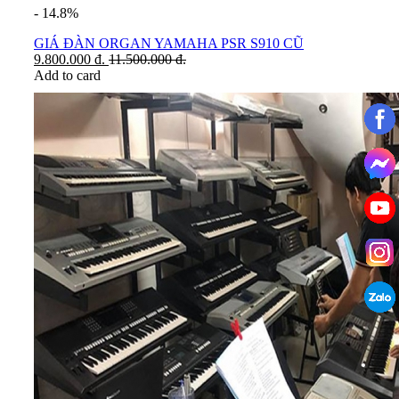
- 14.8%
GIÁ ĐÀN ORGAN YAMAHA PSR S910 CŨ
9.800.000
đ.
11.500.000
đ.
Add to card