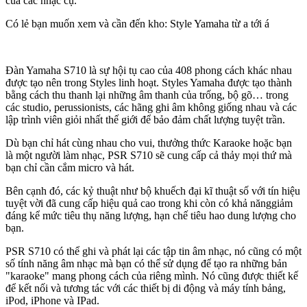
của các nhạc cụ.
Có lẻ bạn muốn xem và cần đến kho: Style Yamaha từ a tới á
Đàn Yamaha S710 là sự hội tụ cao của 408 phong cách khác nhau
được tạo nên trong Styles linh hoạt. Styles Yamaha được tạo thành
bằng cách thu thanh lại những âm thanh của trống, bộ gõ… trong
các studio, perussionists, các hãng ghi âm không giống nhau và các
lập trình viên giỏi nhất thế giới để bảo đảm chất lượng tuyệt trần.
Dù bạn chỉ hát cùng nhau cho vui, thưởng thức Karaoke hoặc bạn
là một người làm nhạc, PSR S710 sẽ cung cấp cả thảy mọi thứ mà
bạn chỉ cần cắm micro và hát.
Bên cạnh đó, các kỷ thuật như bộ khuếch đại kĩ thuật số với tín hiệu
tuyệt vời đã cung cấp hiệu quả cao trong khi còn có khả nănggiảm
đáng kể mức tiêu thụ năng lượng, hạn chế tiêu hao dung lượng cho
bạn.
PSR S710 có thể ghi và phát lại các tập tin âm nhạc, nó cũng có một
số tính năng âm nhạc mà bạn có thể sử dụng để tạo ra những bản
"karaoke" mang phong cách của riêng mình. Nó cũng được thiết kế
để kết nối và tương tác với các thiết bị di động và máy tính bảng,
iPod, iPhone và IPad.