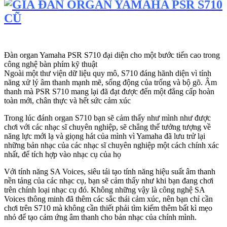
GIÁ ĐÀN ORGAN YAMAHA PSR S710 CŨ
Tình
trạng
Đàn organ Yamaha PSR S710 đại diện cho một bước tiến cao trong
công nghệ bàn phím kỹ thuật
Bảo hành: Từ 1 - 6 tháng Nguồn gốc: Chính hãng
Ngoài một thư viện dữ liệu quy mô, S710 đáng hãnh diện vì tính
Hãng sản xuất Yamaha
năng xử lý âm thanh mạnh mẽ, sống động của trống và bộ gõ. Âm
Phím đàn 61
thanh mà PSR S710 mang lại đã đạt được đến một đẳng cấp hoàn
Kích thước (mm) 1002 x 148 x 437
toàn mới, chân thực và hết sức cảm xúc
Trọng lượng (kg) 11.5
diễn tả sản phẩm
Trong lúc đánh organ S710 bạn sẽ cảm thấy như mình như được
chơi với các nhạc sĩ chuyên nghiệp, sẽ chẳng thể tưởng tượng về
năng lực mới lạ và giọng hát của mình vì Yamaha đã lưu trử lại
GIÁ ĐÀN ORGAN YAMAHA PSR S710 CŨ
Tình
những bản nhạc của các nhạc sĩ chuyên nghiệp một cách chính xác
trạng: Đã qua sử dụng
nhất, để tích hợp vào nhạc cụ của họ
Yamaha PSR 61 phím
Với tính năng SA Voices, siêu tái tạo tính năng hiệu suất âm thanh
nền tảng của các nhạc cụ, bạn sẽ cảm thấy như khi bạn đang chơi
Đa số các loại đàn organ giờ dùng công nghệ DSP và chia
trên chính loại nhạc cụ đó. Không những vậy là công nghệ SA
làm hai loại là organ thông thường (61 phím) và piano điện
Voices thông minh đã thêm các sắc thái cảm xúc, nên bạn chỉ cần
tử (88 phím). Chúng ta sẽ cùng tìm hiểu một loại đàn 61
chơi trên S710 mà không cần thiết phải tìm kiếm thêm bất kì mẹo
phím ngay sau đây. Đó là đàn Organ Yamaha PSR S710.
nhỏ để tạo cảm ứng âm thanh cho bản nhạc của chính mình.