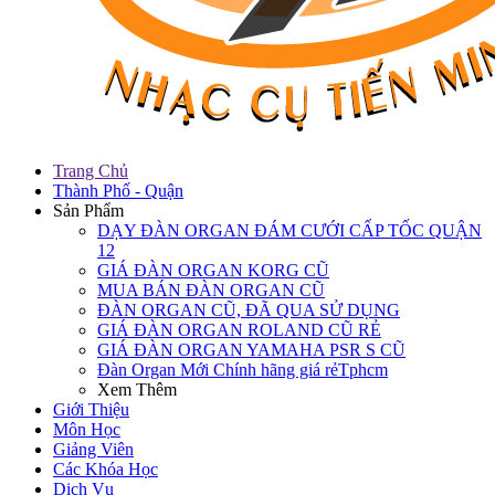
Trang Chủ
Thành Phố - Quận
Sản Phẩm
DẠY ĐÀN ORGAN ĐÁM CƯỚI CẤP TỐC QUẬN
12
GIÁ ĐÀN ORGAN KORG CŨ
MUA BÁN ĐÀN ORGAN CŨ
ĐÀN ORGAN CŨ, ĐÃ QUA SỬ DỤNG
GIÁ ĐÀN ORGAN ROLAND CŨ RẺ
GIÁ ĐÀN ORGAN YAMAHA PSR S CŨ
Đàn Organ Mới Chính hãng giá rẻTphcm
Xem Thêm
Giới Thiệu
Môn Học
Giảng Viên
Các Khóa Học
Dịch Vụ