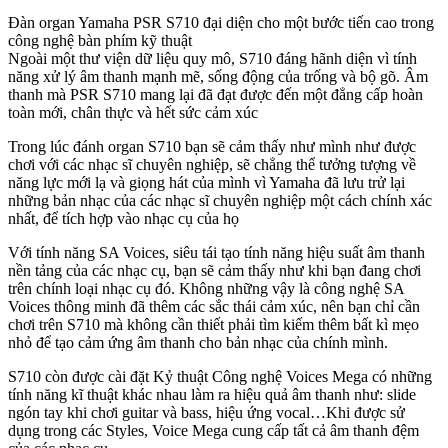
Đàn organ Yamaha PSR S710 đại diện cho một bước tiến cao trong
công nghệ bàn phím kỹ thuật
Ngoài một thư viện dữ liệu quy mô, S710 đáng hãnh diện vì tính
năng xử lý âm thanh mạnh mẽ, sống động của trống và bộ gõ. Âm
thanh mà PSR S710 mang lại đã đạt được đến một đẳng cấp hoàn
toàn mới, chân thực và hết sức cảm xúc
Trong lúc đánh organ S710 bạn sẽ cảm thấy như mình như được
chơi với các nhạc sĩ chuyên nghiệp, sẽ chẳng thể tưởng tượng về
năng lực mới lạ và giọng hát của mình vì Yamaha đã lưu trử lại
những bản nhạc của các nhạc sĩ chuyên nghiệp một cách chính xác
nhất, để tích hợp vào nhạc cụ của họ
Với tính năng SA Voices, siêu tái tạo tính năng hiệu suất âm thanh
nền tảng của các nhạc cụ, bạn sẽ cảm thấy như khi bạn đang chơi
trên chính loại nhạc cụ đó. Không những vậy là công nghệ SA
Voices thông minh đã thêm các sắc thái cảm xúc, nên bạn chỉ cần
chơi trên S710 mà không cần thiết phải tìm kiếm thêm bất kì mẹo
nhỏ để tạo cảm ứng âm thanh cho bản nhạc của chính mình.
S710 còn được cài đặt Kỷ thuật Công nghệ Voices Mega có những
tính năng kĩ thuật khác nhau làm ra hiệu quả âm thanh như: slide
ngón tay khi chơi guitar và bass, hiệu ứng vocal…Khi được sử
dụng trong các Styles, Voice Mega cung cấp tất cả âm thanh đệm