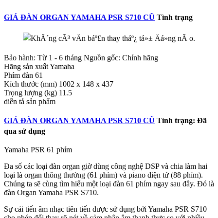
GIÁ ĐÀN ORGAN YAMAHA PSR S710 CŨ
Tình trạng
Bảo hành: Từ 1 - 6 tháng Nguồn gốc: Chính hãng
Hãng sản xuất Yamaha
Phím đàn 61
Kích thước (mm) 1002 x 148 x 437
Trọng lượng (kg) 11.5
diễn tả sản phẩm
GIÁ ĐÀN ORGAN YAMAHA PSR S710 CŨ
Tình trạng: Đã
qua sử dụng
Yamaha PSR 61 phím
Đa số các loại đàn organ giờ dùng công nghệ DSP và chia làm hai
loại là organ thông thường (61 phím) và piano điện tử (88 phím).
Chúng ta sẽ cùng tìm hiểu một loại đàn 61 phím ngay sau đây. Đó là
đàn Organ Yamaha PSR S710.
Sự cải tiến âm nhạc tiên tiến được sử dụng bởi Yamaha PSR S710
cho phép đổi thay rõ nét về cảm nhận âm thanh thực so với nhiều