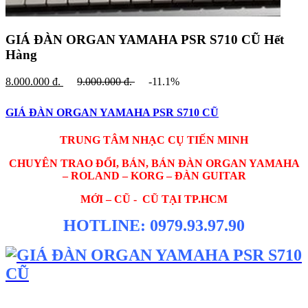
GIÁ ĐÀN ORGAN YAMAHA PSR S710 CŨ
Hết
Hàng
8.000.000
đ.
9.000.000
đ.
-11.1%
GIÁ ĐÀN ORGAN YAMAHA PSR S710 CŨ
TRUNG TÂM NHẠC CỤ TIẾN MINH
CHUYÊN TRAO ĐỔI, BÁN, BÁN ĐÀN ORGAN YAMAHA
– ROLAND – KORG – ĐÀN GUITAR
MỚI – CŨ - CŨ TẠI TP.HCM
HOTLINE: 0979.93.97.90