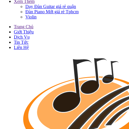
Xem Thêm
Dạy Đàn Guitar giá rẻ quận
Đàn Piano Mới giá rẻ Tphcm
Violin
Trang Chủ
Giới Thiệu
Dịch Vụ
Tin Tức
Liên Hệ