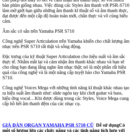
bàn phím giống nhau. Việc dùng các Styles âm thanh với PSR-S710
làm mờ giới hạn giữa những âm thanh kĩ thuật số và âm thanh thực,
đạt được đến một cấp độ hoàn toàn mới, chân thực và vô cùng biểu
cảm.
Âm sắc có sẵn trên Yamaha PSR S710
Công nghệ Super Articulation trên Yamaha khiến cho chất lượng âm
nhạc trên PSR S710 rất thật và sống động.
Đặc trưng của kỹ thuật Super Articulation cho hiệu suất và âm sắc
thực tế. Nhắm mắt lại và cảm nhận âm thanh khác nhau và bạn sẽ
cho rằng bạn đang lắng nghe âm nhạc thật; nó là một phần rất hiệu
quả của công nghệ và là một nâng cấp tuyệt hảo cho Yamaha PSR
S710.
Công nghệ Voices Mega với những tính năng kĩ thuật khác nhau tạo
ra hiệu suất âm thanh như: slide ngón tay khi chơi guitar và bass,
hiệu ứng vocal…Khi được dùng trong các Styles, Voice Mega cung
cấp hồ hết âm thanh đệm của các nhạc cụ.
GIÁ ĐÀN ORGAN YAMAHA PSR S710 CŨ
Dễ sử dụng
Có
một số lượng lớn các chức năng và các tính năng tích hợp với