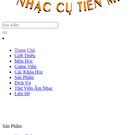
Trang Chủ
Giới Thiệu
Môn Học
Giảng Viên
Các Khóa Học
Sản Phẩm
Dịch Vụ
Thư Viện Âm Nhạc
Liên Hệ
Sản Phẩm