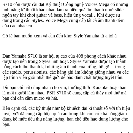
Sự cải tiến âm nhạc tiên tiến được sử dụng bởi Yamaha PSR
S710 còn được cài đặt Kỷ thuật Công nghệ Voices Mega có những
S710 cho phép đổi thay rõ nét về cảm nhận âm thanh thực
tính năng kĩ thuật khác nhau làm ra hiệu quả âm thanh như: slide
so với nhiều bàn phím giống nhau. Việc dùng các Styles âm
ngón tay khi chơi guitar và bass, hiệu ứng vocal…Khi được sử
thanh với PSR-S710 làm mờ giới hạn giữa những âm thanh
dụng trong các Styles, Voice Mega cung cấp tất cả âm thanh đệm
kĩ thuật số và âm thanh thực, đạt được đến một cấp độ hoàn
của các nhạc cụ.
toàn mới, chân thực và vô cùng biểu cảm.
Có lẻ bạn muốn xem và cần đến kho: Style Yamaha từ a tới á
Âm sắc có sẵn trên Yamaha PSR S710
Công nghệ Super Articulation trên Yamaha khiến cho chất
lượng âm nhạc trên PSR S710 rất thật và sống động.
Đàn Yamaha S710 là sự hội tụ cao của 408 phong cách khác nhau
được tạo nên trong Styles linh hoạt. Styles Yamaha được tạo thành
Đặc trưng của kỹ thuật Super Articulation cho hiệu suất và
bằng cách thu thanh lại những âm thanh của trống, bộ gõ… trong
âm sắc thực tế. Nhắm mắt lại và cảm nhận âm thanh khác
các studio, perussionists, các hãng ghi âm không giống nhau và các
nhau và bạn sẽ cho rằng bạn đang lắng nghe âm nhạc thật;
lập trình viên giỏi nhất thế giới để bảo đảm chất lượng tuyệt trần.
nó là một phần rất hiệu quả của công nghệ và là một nâng
cấp tuyệt hảo cho Yamaha PSR S710.
Dù bạn chỉ hát cùng nhau cho vui, thưởng thức Karaoke hoặc bạn
là một người làm nhạc, PSR S710 sẽ cung cấp cả thảy mọi thứ mà
Công nghệ Voices Mega với những tính năng kĩ thuật khác
bạn chỉ cần cắm micro và hát.
nhau tạo ra hiệu suất âm thanh như: slide ngón tay khi chơi
guitar và bass, hiệu ứng vocal…Khi được dùng trong các
Bên cạnh đó, các kỷ thuật như bộ khuếch đại kĩ thuật số với tín hiệu
Styles, Voice Mega cung cấp hồ hết âm thanh đệm của các
tuyệt vời đã cung cấp hiệu quả cao trong khi còn có khả nănggiảm
nhạc cụ.
đáng kể mức tiêu thụ năng lượng, hạn chế tiêu hao dung lượng cho
bạn.