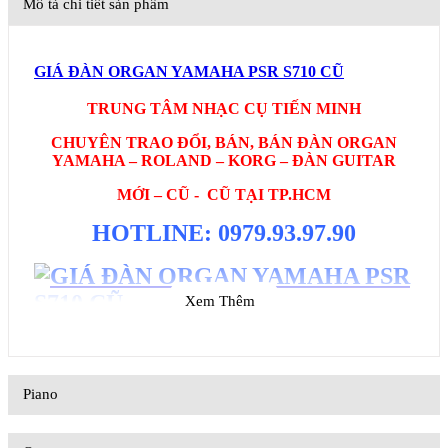
Mô tả chi tiết sản phẩm
GIÁ ĐÀN ORGAN YAMAHA PSR S710 CŨ
TRUNG TÂM NHẠC CỤ TIẾN MINH
CHUYÊN TRAO ĐỔI, BÁN, BÁN ĐÀN ORGAN
YAMAHA – ROLAND – KORG – ĐÀN GUITAR
MỚI – CŨ - CŨ TẠI TP.HCM
HOTLINE: 0979.93.97.90
Xem Thêm
Đàn organ Yamaha PSR S710 đại diện cho một bước tiến
cao trong công nghệ bàn phím kỹ thuật
Piano
Ngoài một thư viện dữ liệu quy mô, S710 đáng hãnh diện
vì tính năng xử lý âm thanh mạnh mẽ, sống động của trống
và bộ gõ. Âm thanh mà PSR S710 mang lại đã đạt được