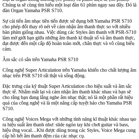
sáng tạo và giọng hát của mình. Bạn có thể điều chỉnh thoải
Chúng ta sẽ cùng tìm hiểu một loại đàn 61 phím ngay sau đây. Đó là
mái trên bảng điều khiển, và nhìn mức độ mic thời gian
đàn Organ Yamaha PSR S710.
thực trên màn hình hiển thị màu sắc chính.
Sự cải tiến âm nhạc tiên tiến được sử dụng bởi Yamaha PSR S710
Các khía cạnh chưa hẳn tốt của Yamaha PSR S710
cho phép đổi thay rõ nét về cảm nhận âm thanh thực so với nhiều
bàn phím giống nhau. Việc dùng các Styles âm thanh với PSR-S710
Trong trường hợp bạn là người mới học thì bạn không nên
làm mờ giới hạn giữa những âm thanh kĩ thuật số và âm thanh thực,
mua PSR S710. Nó có quá nhiều phím điều khiển chức
đạt được đến một cấp độ hoàn toàn mới, chân thực và vô cùng biểu
năng xung quanh một bàn phím cho một người mới bắt đầu
cảm.
mà họ chẳng thể biết khi mới tiếp cận, và đa số các tính
năng và chức năng sẽ không được sử dụng bởi một người
Âm sắc có sẵn trên Yamaha PSR S710
mới bắt đầu. Loại này hướng tới những người có trải
nghiệm hơn và các nhạc sĩ chuyên nghiệp.
Công nghệ Super Articulation trên Yamaha khiến cho chất lượng âm
nhạc trên PSR S710 rất thật và sống động.
GIÁ ĐÀN ORGAN YAMAHA PSR S710 CŨ
Bàn
Đặc trưng của kỹ thuật Super Articulation cho hiệu suất và âm sắc
phím này có gì hấp dẫn?
thực tế. Nhắm mắt lại và cảm nhận âm thanh khác nhau và bạn sẽ
cho rằng bạn đang lắng nghe âm nhạc thật; nó là một phần rất hiệu
PSR S710 là một chiếc keyboard chất lượng cao có khả
quả của công nghệ và là một nâng cấp tuyệt hảo cho Yamaha PSR
năng sản xuất âm thanh hết sức thực tế. Bàn phím rất nhanh
S710.
nhạy. công nghệ Super Articulation được dùng sẽ cung cấp
cho bạn khả năng để sử dụng một số âm thanh vô cùng thật,
Công nghệ Voices Mega với những tính năng kĩ thuật khác nhau tạo
trung thành với bản gốc.
ra hiệu suất âm thanh như: slide ngón tay khi chơi guitar và bass,
hiệu ứng vocal…Khi được dùng trong các Styles, Voice Mega cung
đích thực, bàn phím này tạo ra chất lượng âm sắc, nhằm vào
cấp hồ hết âm thanh đệm của các nhạc cụ.