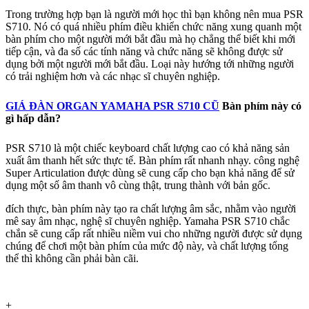
Trong trường hợp bạn là người mới học thì bạn không nên mua PSR
S710. Nó có quá nhiều phím điều khiển chức năng xung quanh một
bàn phím cho một người mới bắt đầu mà họ chẳng thể biết khi mới
tiếp cận, và đa số các tính năng và chức năng sẽ không được sử
dụng bởi một người mới bắt đầu. Loại này hướng tới những người
có trải nghiệm hơn và các nhạc sĩ chuyên nghiệp.
GIÁ ĐÀN ORGAN YAMAHA PSR S710 CŨ
Bàn phím này có
gì hấp dẫn?
PSR S710 là một chiếc keyboard chất lượng cao có khả năng sản
xuất âm thanh hết sức thực tế. Bàn phím rất nhanh nhạy. công nghệ
Super Articulation được dùng sẽ cung cấp cho bạn khả năng để sử
dụng một số âm thanh vô cùng thật, trung thành với bản gốc.
đích thực, bàn phím này tạo ra chất lượng âm sắc, nhằm vào người
mê say âm nhạc, nghệ sĩ chuyên nghiệp. Yamaha PSR S710 chắc
chắn sẽ cung cấp rất nhiều niềm vui cho những người được sử dụng
chúng để chơi một bàn phím của mức độ này, và chất lượng tổng
thể thì không cần phải bàn cãi.
+