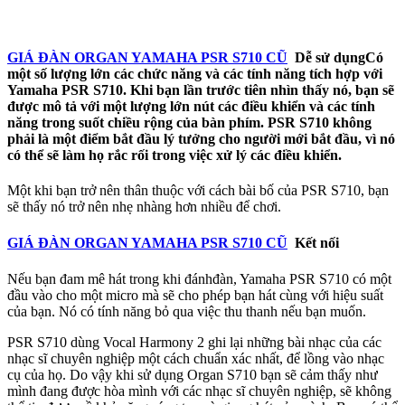
người mê say âm nhạc, nghệ sĩ chuyên nghiệp. Yamaha
PSR S710 chắc chắn sẽ cung cấp rất nhiều niềm vui cho
những người được sử dụng chúng để chơi một bàn phím
của mức độ này, và chất lượng tổng thể thì không cần phải
GIÁ ĐÀN ORGAN YAMAHA PSR S710 CŨ
Dễ sử dụng
Có
bàn cãi.
một số lượng lớn các chức năng và các tính năng tích hợp với
Yamaha PSR S710. Khi bạn lần trước tiên nhìn thấy nó, bạn sẽ
được mô tả với một lượng lớn nút các điều khiển và các tính
năng trong suốt chiều rộng của bàn phím. PSR S710 không
phải là một điểm bắt đầu lý tưởng cho người mới bắt đầu, vì nó
có thể sẽ làm họ rắc rối trong việc xử lý các điều khiển.
Một khi bạn trở nên thân thuộc với cách bài bố của PSR S710, bạn
sẽ thấy nó trở nên nhẹ nhàng hơn nhiều để chơi.
GIÁ ĐÀN ORGAN YAMAHA PSR S710 CŨ
Kết nối
Nếu bạn đam mê hát trong khi đánhđàn, Yamaha PSR S710 có một
đầu vào cho một micro mà sẽ cho phép bạn hát cùng với hiệu suất
của bạn. Nó có tính năng bỏ qua việc thu thanh nếu bạn muốn.
PSR S710 dùng Vocal Harmony 2 ghi lại những bài nhạc của các
nhạc sĩ chuyên nghiệp một cách chuẩn xác nhất, để lồng vào nhạc
cụ của họ. Do vậy khi sử dụng Organ S710 bạn sẽ cảm thấy như
mình đang được hòa mình với các nhạc sĩ chuyên nghiệp, sẽ không