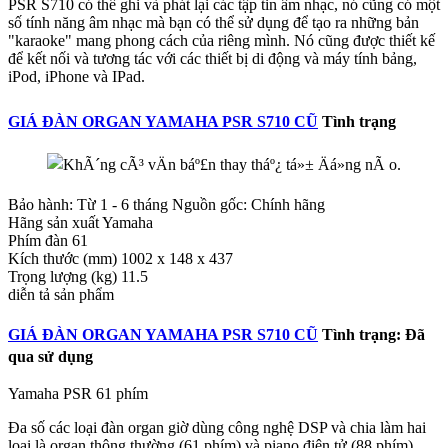
PSR S710 có thể ghi và phát lại các tập tin âm nhạc, nó cũng có một
GIÁ ĐÀN ORGAN YAMAHA PSR S710 CŨ
Dễ sử
số tính năng âm nhạc mà bạn có thể sử dụng để tạo ra những bản
dụng
Có một số lượng lớn các chức năng và các tính
"karaoke" mang phong cách của riêng mình. Nó cũng được thiết kế
năng tích hợp với Yamaha PSR S710. Khi bạn lần trước
để kết nối và tương tác với các thiết bị di động và máy tính bảng,
tiên nhìn thấy nó, bạn sẽ được mô tả với một lượng lớn
iPod, iPhone và IPad.
nút các điều khiển và các tính năng trong suốt chiều
rộng của bàn phím. PSR S710 không phải là một điểm
GIÁ ĐÀN ORGAN YAMAHA PSR S710 CŨ
Tình trạng
bắt đầu lý tưởng cho người mới bắt đầu, vì nó có thể sẽ
làm họ rắc rối trong việc xử lý các điều khiển.
Một khi bạn trở nên thân thuộc với cách bài bố của PSR
S710, bạn sẽ thấy nó trở nên nhẹ nhàng hơn nhiều để chơi.
Bảo hành: Từ 1 - 6 tháng Nguồn gốc: Chính hãng
Hãng sản xuất Yamaha
Phím đàn 61
GIÁ ĐÀN ORGAN YAMAHA PSR S710 CŨ
Kết nối
Kích thước (mm) 1002 x 148 x 437
Trọng lượng (kg) 11.5
Nếu bạn đam mê hát trong khi đánhđàn, Yamaha PSR S710
diễn tả sản phẩm
có một đầu vào cho một micro mà sẽ cho phép bạn hát cùng
với hiệu suất của bạn. Nó có tính năng bỏ qua việc thu
GIÁ ĐÀN ORGAN YAMAHA PSR S710 CŨ
Tình trạng: Đã
thanh nếu bạn muốn.
qua sử dụng
PSR S710 dùng Vocal Harmony 2 ghi lại những bài nhạc
của các nhạc sĩ chuyên nghiệp một cách chuẩn xác nhất, để
Yamaha PSR 61 phím
lồng vào nhạc cụ của họ. Do vậy khi sử dụng Organ S710
bạn sẽ cảm thấy như mình đang được hòa mình với các
Đa số các loại đàn organ giờ dùng công nghệ DSP và chia làm hai
nhạc sĩ chuyên nghiệp, sẽ không thể tin được về khả năng
loại là organ thông thường (61 phím) và piano điện tử (88 phím).