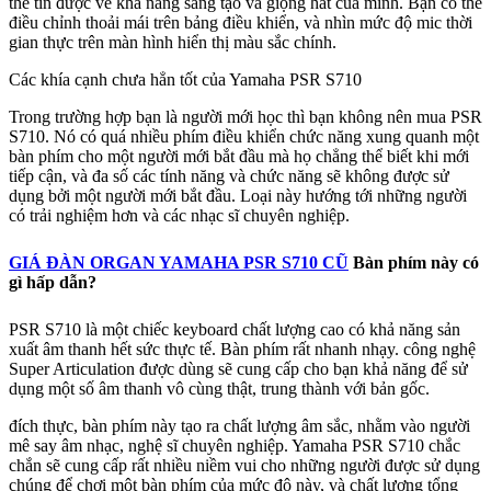
thể tin được về khả năng sáng tạo và giọng hát của mình. Bạn có thể
điều chỉnh thoải mái trên bảng điều khiển, và nhìn mức độ mic thời
gian thực trên màn hình hiển thị màu sắc chính.
Các khía cạnh chưa hẳn tốt của Yamaha PSR S710
Trong trường hợp bạn là người mới học thì bạn không nên mua PSR
S710. Nó có quá nhiều phím điều khiển chức năng xung quanh một
bàn phím cho một người mới bắt đầu mà họ chẳng thể biết khi mới
tiếp cận, và đa số các tính năng và chức năng sẽ không được sử
dụng bởi một người mới bắt đầu. Loại này hướng tới những người
có trải nghiệm hơn và các nhạc sĩ chuyên nghiệp.
GIÁ ĐÀN ORGAN YAMAHA PSR S710 CŨ
Bàn phím này có
gì hấp dẫn?
PSR S710 là một chiếc keyboard chất lượng cao có khả năng sản
xuất âm thanh hết sức thực tế. Bàn phím rất nhanh nhạy. công nghệ
Super Articulation được dùng sẽ cung cấp cho bạn khả năng để sử
dụng một số âm thanh vô cùng thật, trung thành với bản gốc.
đích thực, bàn phím này tạo ra chất lượng âm sắc, nhằm vào người
mê say âm nhạc, nghệ sĩ chuyên nghiệp. Yamaha PSR S710 chắc
chắn sẽ cung cấp rất nhiều niềm vui cho những người được sử dụng
chúng để chơi một bàn phím của mức độ này, và chất lượng tổng