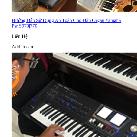
Hướng Dẩn Sử Dụng An Toàn Cho Đàn Organ Yamaha
Psr S970|770
Liên Hệ
Add to card