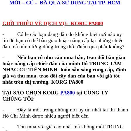
MỚI – CŨ - ĐÃ QUA SỬ DỤNG TẠI
TP. HCM
-
NHÂN VIÊN KỸ THUẬT NĂNG ĐỘNG
TRẺ TRUNG - dụng cụ giao hàng HIỆN ĐẠI.
-
THU MUA NHẠC CỤ
GIỚI THIỆU VỀ DỊCH VỤ: KORG PA800
KORG
PA800
KHẮP CÁC đô thị TRONG CẢ
- Có lẽ các bạn đang đắn đo không biết nơi nào uy
NƯỚC
tín để bạn có thể bàn giao hoặc nâng cấp lại những chiếc
"CHÚNG TÔI LUÔN ĐỒNG
đàn mà mình từng dùng trong thời điểm qua phải không?
HÀNH CÙNG BẠN"
-
Nếu bạn có nhu cầu mua bán, trao đổi bàn giao
hoặc nâng cấp chiếc đàn của mình thì TRUNG TÂM
NHẠC CỤ TIẾN MINH luôn sẵn sàng cung cấp, định
giá và thu mua, trao đổi cây đàn của bạn với giá tốt
nhất trên thị trường. KORG PA800
GIÁ ĐÀN ORGAN KORG PA800 CŨ,
TẠI SAO CHỌN KORG
PA800
tại
CÔNG TY
NGUYÊN ZIN
CHÚNG TÔI:
Vài hướng dẫn sử dụng Nhạc cụ
Organ Korg
- Đây là một trong những nơi uy tín nhất tại thị thành
PA800
Hồ Chí Minh được nhiều người biết đến
Thành lập vào năm 1962, Korg được xác nhận là
một trong những nhà thiết kế sáng kiến nhất và là
- Thu mua với giá cao nhất mà không một TRUNG
nhà cung cấp nhạc cụ điện tử, phụ kiện âm nhạc uy