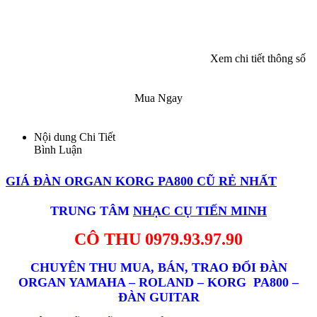
Chúng tôi cam kết phục vụ bạn, đảm bảo sẽ mang
lại sản phẩm phù hợp nhất với quý khách
Xem chi tiết thông số
GIÁ ĐÀN ORGAN KORG PA800
CŨ, ĐÃ QUA SỬ DỤNG, RẺ NHẤT
Mua Ngay
VỚI CÁC TIÊU CHÍ: KORG PA800
Nội dung Chi Tiết
- XÁC ĐỊNH LOẠI ĐÀN VÀ DÒNG
Bình Luận
NHẠC CỤ NHANH.
GIÁ ĐÀN ORGAN KORG PA800 CŨ RẺ NHẤT
- XÁC ĐỊNH GIÁ TRỊ NHẠC CỤ - ĐƯA
RA MỨC GIÁ HỢP LÝ NHẤT.
TRUNG TÂM
NHẠC CỤ T
IẾN MINH
-
ĐẾN TẬN NƠI TRONG THỜI GIAN
CÔ THU 0979.93.97.90
NHANH NHẤT. KORG PA800
CHUYÊN THU MUA, BÁN, TRAO ĐỔI ĐÀN
-
THAM VẤN TRAO ĐỔI NHẠC CỤ
ORGAN YAMAHA – ROLAND – KORG PA800 –
KORG
PA800
: ĐỔI CŨ LẤY MỚI - NÂNG
ĐÀN GUITAR
CẤP NHẠC CỤ.