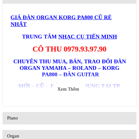
GIÁ ĐÀN ORGAN KORG PA800 CŨ RẺ
NHẤT
TRUNG TÂM
NHẠC CỤ T
IẾN MINH
CÔ THU 0979.93.97.90
CHUYÊN THU MUA, BÁN, TRAO ĐỔI ĐÀN
ORGAN YAMAHA – ROLAND – KORG
PA800 – ĐÀN GUITAR
MỚI – CŨ - ĐÃ QUA SỬ DỤNG TẠI
TP.
Xem Thêm
HCM
GIỚI THIỆU VỀ DỊCH VỤ: KORG PA800
Piano
- Có lẽ các bạn đang đắn đo không biết nơi
nào uy tín để bạn có thể bàn giao hoặc nâng cấp lại
Organ