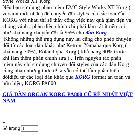
Style Works XT Korg
Nếu bạn sử dụng phần mềm EMC Style Works XT Korg (
version mới nhất ) để chuyển đổi styles của các loại đàn
KORG với nhau thì sẽ thấy công việc này quá giản tiện và
chóng vánh , phần điều chỉnh chỉ phải làm rất ít nên coi
như khả năng chuyển đổi là 95% cho
đàn Korg
.
Không những thế ứng dụng này lại cũng cho phép chuyển
đổi từ các loại đàn khác như Ketron, Yamaha qua Korg (
khả năng 70%), Roland qua Korg ( khả năng 90% trước
khi làm thêm phần chỉnh sửa ) . Trên nguyên tắc phần
mềm này chỉ sử dụng chuyển đổi styles của các đàn Korg
cùng nhau nhưng thực tế ta vẫn có thể làm phần biến
đổiđiệu từ các loại đàn khác qua
KORG
format an toàn và
hữu hiệu, KORG PA800
GIÁ ĐÀN ORGAN KORG PA800 CŨ RẺ NHẤT VIỆT
NAM
+
Số lượng
-