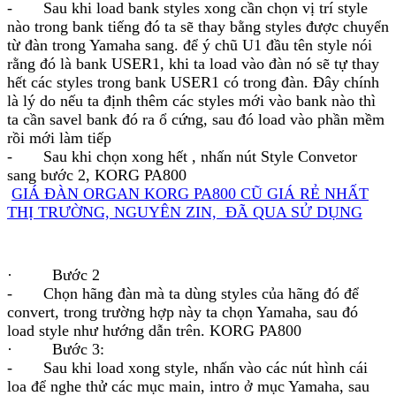
- Sau khi load bank styles xong cần chọn vị trí style
nào trong bank tiếng đó ta sẽ thay bằng styles được chuyển
từ đàn trong Yamaha sang. để ý chũ U1 đầu tên style nói
rằng đó là bank USER1, khi ta load vào đàn nó sẽ tự thay
hết các styles trong bank USER1 có trong đàn. Đây chính
là lý do nếu ta định thêm các styles mới vào bank nào thì
ta cần savel bank đó ra ổ cứng, sau đó load vào phần mềm
rồi mới làm tiếp
- Sau khi chọn xong hết , nhấn nút Style Convetor
sang bước 2, KORG PA800
GIÁ ĐÀN ORGAN KORG PA800 CŨ GIÁ RẺ NHẤT
THỊ TRƯỜNG, NGUYÊN ZIN, ĐÃ QUA SỬ DỤNG
· Bước 2
- Chọn hãng đàn mà ta dùng styles của hãng đó để
convert, trong trường hợp này ta chọn Yamaha, sau đó
load style như hướng dẫn trên. KORG PA800
· Bước 3:
- Sau khi load xong style, nhấn vào các nút hình cái
loa để nghe thử các mục main, intro ở mục Yamaha, sau