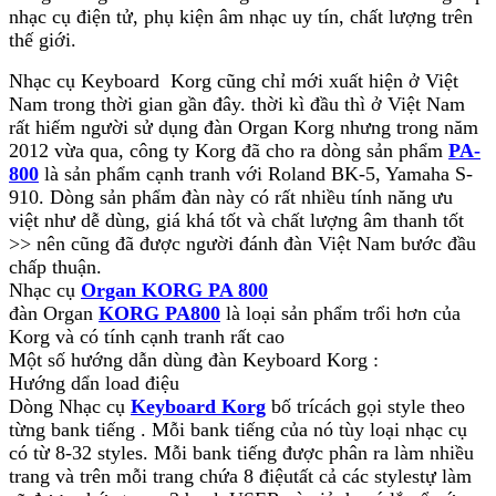
nhạc cụ điện tử, phụ kiện âm nhạc uy tín, chất lượng trên
thế giới.
Nhạc cụ Keyboard Korg cũng chỉ mới xuất hiện ở Việt
Nam trong thời gian gần đây. thời kì đầu thì ở Việt Nam
rất hiếm người sử dụng đàn Organ Korg nhưng trong năm
2012 vừa qua, công ty Korg đã cho ra dòng sản phẩm
PA-
800
là sản phẩm cạnh tranh với Roland BK-5, Yamaha S-
910. Dòng sản phẩm đàn này có rất nhiều tính năng ưu
việt như dễ dùng, giá khá tốt và chất lượng âm thanh tốt
>> nên cũng đã được người đánh đàn Việt Nam bước đầu
chấp thuận.
Nhạc cụ
Organ KORG PA 800
đàn Organ
KORG PA800
là loại sản phẩm trổi hơn của
Korg và có tính cạnh tranh rất cao
Một số hướng dẫn dùng đàn Keyboard Korg :
Hướng dẩn load điệu
Dòng Nhạc cụ
Keyboard Korg
bố trícách gọi style theo
từng bank tiếng . Mỗi bank tiếng của nó tùy loại nhạc cụ
có từ 8-32 styles. Mỗi bank tiếng được phân ra làm nhiều
trang và trên mỗi trang chứa 8 điệutất cả các stylestự làm