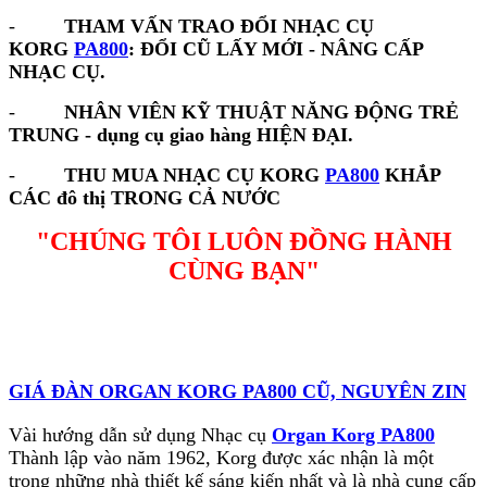
-
THAM VẤN TRAO ĐỔI NHẠC CỤ
KORG
PA800
: ĐỔI CŨ LẤY MỚI - NÂNG CẤP
NHẠC CỤ.
-
NHÂN VIÊN KỸ THUẬT NĂNG ĐỘNG TRẺ
TRUNG - dụng cụ giao hàng HIỆN ĐẠI.
-
THU MUA NHẠC CỤ KORG
PA800
KHẮP
CÁC đô thị TRONG CẢ NƯỚC
"CHÚNG TÔI LUÔN ĐỒNG HÀNH
CÙNG BẠN"
GIÁ ĐÀN ORGAN KORG PA800 CŨ, NGUYÊN ZIN
Vài hướng dẫn sử dụng Nhạc cụ
Organ Korg PA800
Thành lập vào năm 1962, Korg được xác nhận là một
trong những nhà thiết kế sáng kiến nhất và là nhà cung cấp