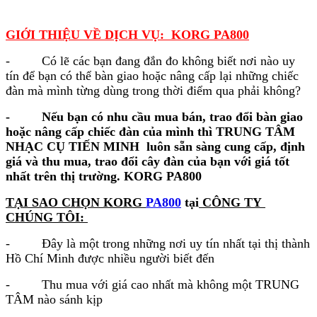
GIỚI THIỆU VỀ DỊCH VỤ: KORG PA800
- Có lẽ các bạn đang đắn đo không biết nơi nào uy
tín để bạn có thể bàn giao hoặc nâng cấp lại những chiếc
đàn mà mình từng dùng trong thời điểm qua phải không?
-
Nếu bạn có nhu cầu mua bán, trao đổi bàn giao
hoặc nâng cấp chiếc đàn của mình thì TRUNG TÂM
NHẠC CỤ TIẾN MINH luôn sẵn sàng cung cấp, định
giá và thu mua, trao đổi cây đàn của bạn với giá tốt
nhất trên thị trường. KORG PA800
TẠI SAO CHỌN KORG
PA800
tại
CÔNG TY
CHÚNG TÔI:
- Đây là một trong những nơi uy tín nhất tại thị thành
Hồ Chí Minh được nhiều người biết đến
- Thu mua với giá cao nhất mà không một TRUNG
TÂM nào sánh kịp