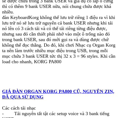
sẽ được chứa trong 3 bank USER và giả dụ có lắp ổ cứng
thì có thêm 9 bank USER nữa, nói chung chứa được khá
nhiều.
đàn KeyboardKorg không thể lưu trử riêng 1 điệu ra vì khi
lưu trử nó sẽ lưu trử nguyên cả bank USER nhưng khi tải
nó lên có 3 cách tải và có thể tải riêng từng điệu được,
nhưng sau đó cần thiết phải nhớ vào một ô trống nào đó
trong bank USER, sau đó mới gọi ra và dùng được chứ
không thể đọc thẳng. Do đó, khi chơi Nhạc cụ Organ Korg
ta nên làm trước nhiều mục điệu trong USB, trong mỗi
mục chứa 3 bank USER tức thị 32 x 3 = 96 styles. Khi cần
load cho nhanh, KORG PA800
GIÁ ĐÀN ORGAN KORG PA800 CŨ, NGUYÊN ZIN,
ĐÃ QUA SỬ DỤNG
Các cách tải nhạc
- Tải nguyên tất tật các setup voice và 3 bank tiếng