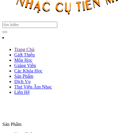
Trang Chủ
Giới Thiệu
Môn Học
Giảng Viên
Các Khóa Học
Sản Phẩm
Dịch Vụ
Thư Viện Âm Nhạc
Liên Hệ
Sản Phẩm