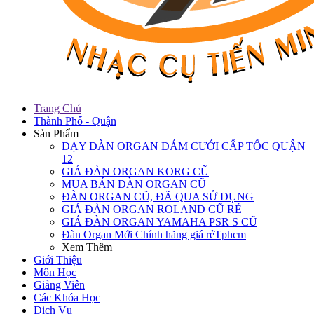
Trang Chủ
Thành Phố - Quận
Sản Phẩm
DẠY ĐÀN ORGAN ĐÁM CƯỚI CẤP TỐC QUẬN
12
GIÁ ĐÀN ORGAN KORG CŨ
MUA BÁN ĐÀN ORGAN CŨ
ĐÀN ORGAN CŨ, ĐÃ QUA SỬ DỤNG
GIÁ ĐÀN ORGAN ROLAND CŨ RẺ
GIÁ ĐÀN ORGAN YAMAHA PSR S CŨ
Đàn Organ Mới Chính hãng giá rẻTphcm
Xem Thêm
Giới Thiệu
Môn Học
Giảng Viên
Các Khóa Học
Dịch Vụ