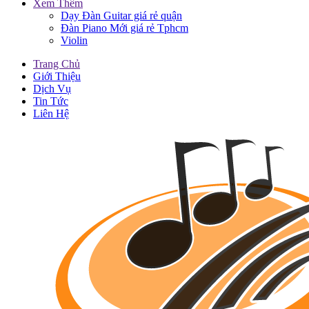
Xem Thêm
Dạy Đàn Guitar giá rẻ quận
Đàn Piano Mới giá rẻ Tphcm
Violin
Trang Chủ
Giới Thiệu
Dịch Vụ
Tin Tức
Liên Hệ