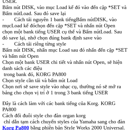
USER.
Bấm nút DISK, vào mục Load kế đó vào đến cặp *SET và
Bấm nútLoad. Sau đó save lại
- Cách tải nguyên 1 bank tiếngBấm nútDISK, vào
mụcLoad kế đóchọn đến cặp *SET và nhấn nút Open
chọn một bank tiếng USER cụ thể và Bấm nútLoad. Sau
đó save lại, nhớ chọn đúng bank định save vào
- Cách tải riêng từng style
Bấm nút DISK, nhấn mục Load sau đó nhấn đến cặp *SET
và bấm nút Open
Chọn một bank USER chi tiết và nhấn nút Open, sẽ hiện
danh sách các điệu
trong bank đó, KORG PA800
Chọn style cần tải và bấm nút Load
Chọn nơi sẽ save style vào nhạc cụ, thường nó sẽ mở ra
bảng cho chọn vị trí ở 1 trong 3 bank tiếng USER
Đây là cách làm với các bank tiếng của Korg. KORG
PA800
Cách đổi đuôi style cho đàn organ korg
chỉ dẫn tạm cách chuyển styles của Yamaha sang cho đàn
Korg Pa800
bằng phiên bản Style Works 2000 Universal.