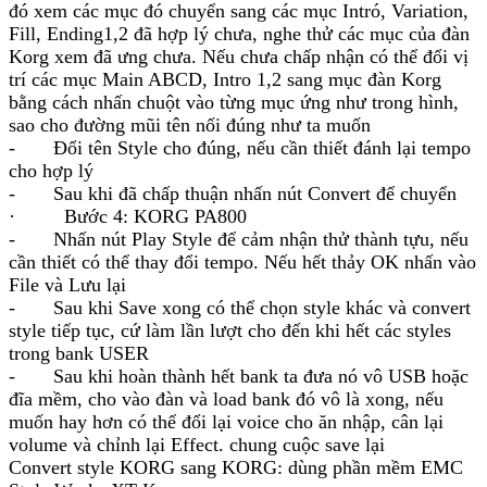
đó xem các mục đó chuyển sang các mục Intró, Variation,
Fill, Ending1,2 đã hợp lý chưa, nghe thử các mục của đàn
Korg xem đã ưng chưa. Nếu chưa chấp nhận có thể đổi vị
trí các mục Main ABCD, Intro 1,2 sang mục đàn Korg
bằng cách nhấn chuột vào từng mục ứng như trong hình,
sao cho đường mũi tên nối đúng như ta muốn
- Đổi tên Style cho đúng, nếu cần thiết đánh lại tempo
cho hợp lý
- Sau khi đã chấp thuận nhấn nút Convert để chuyển
· Bước 4: KORG PA800
- Nhấn nút Play Style để cảm nhận thử thành tựu, nếu
cần thiết có thể thay đổi tempo. Nếu hết thảy OK nhấn vào
File và Lưu lại
- Sau khi Save xong có thể chọn style khác và convert
style tiếp tục, cứ làm lần lượt cho đến khi hết các styles
trong bank USER
- Sau khi hoàn thành hết bank ta đưa nó vô USB hoặc
đĩa mềm, cho vào đàn và load bank đó vô là xong, nếu
muốn hay hơn có thể đổi lại voice cho ăn nhập, cân lại
volume và chỉnh lại Effect. chung cuộc save lại
Convert style KORG sang KORG: dùng phần mềm EMC