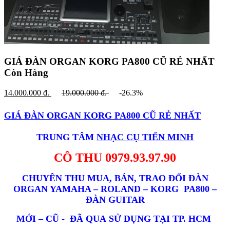
GIÁ ĐÀN ORGAN KORG PA800 CŨ RẺ NHẤT
Còn Hàng
14.000.000
đ.
19.000.000
đ.
-26.3%
GIÁ ĐÀN ORGAN KORG PA800 CŨ RẺ NHẤT
TRUNG TÂM
NHẠC CỤ T
IẾN MINH
CÔ THU 0979.93.97.90
CHUYÊN THU MUA, BÁN, TRAO ĐỔI ĐÀN
ORGAN YAMAHA – ROLAND – KORG PA800 –
ĐÀN GUITAR
MỚI – CŨ - ĐÃ QUA SỬ DỤNG TẠI
TP. HCM