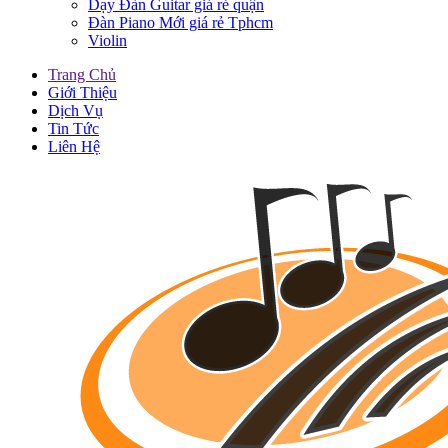
Dạy Đàn Guitar giá rẻ quận
Đàn Piano Mới giá rẻ Tphcm
Violin
Trang Chủ
Giới Thiệu
Dịch Vụ
Tin Tức
Liên Hệ