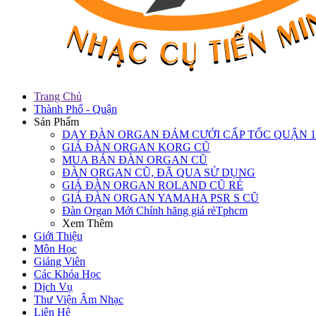
Trang Chủ
Thành Phố - Quận
Sản Phẩm
DẠY ĐÀN ORGAN ĐÁM CƯỚI CẤP TỐC QUẬN 1
GIÁ ĐÀN ORGAN KORG CŨ
MUA BÁN ĐÀN ORGAN CŨ
ĐÀN ORGAN CŨ, ĐÃ QUA SỬ DỤNG
GIÁ ĐÀN ORGAN ROLAND CŨ RẺ
GIÁ ĐÀN ORGAN YAMAHA PSR S CŨ
Đàn Organ Mới Chính hãng giá rẻTphcm
Xem Thêm
Giới Thiệu
Môn Học
Giảng Viên
Các Khóa Học
Dịch Vụ
Thư Viện Âm Nhạc
Liên Hệ