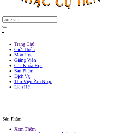
Trang Chủ
Giới Thiệu
Môn Học
Giảng Viên
Các Khóa Học
Sản Phẩm
Dịch Vụ
Thư Viện Âm Nhạc
Liên Hệ
Sản Phẩm
Xem Thêm