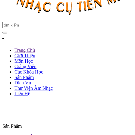
Trang Chủ
Giới Thiệu
Môn Học
Giảng Viên
Các Khóa Học
Sản Phẩm
Dịch Vụ
Thư Viện Âm Nhạc
Liên Hệ
Sản Phẩm