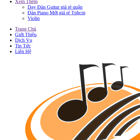
Xem Thêm
Dạy Đàn Guitar giá rẻ quận
Đàn Piano Mới giá rẻ Tphcm
Violin
Trang Chủ
Giới Thiệu
Dịch Vụ
Tin Tức
Liên Hệ