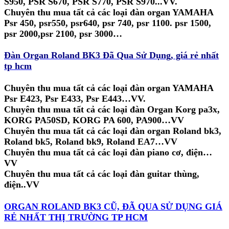
S950, PSR S670, PSR S770, PSR S970...VV.
HCM, ORGAN ROLAND BK3 CŨ, ĐÃ QUA SỬ DỤNG GIÁ RẺ NHẤT THỊ TRƯỜNG TP
Chuyên thu mua tất cả các loại đàn organ YAMAHA
HCM, ORGAN ROLAND BK3 CŨ, ĐÃ QUA SỬ DỤNG GIÁ RẺ NHẤT THỊ TRƯỜNG TP
Psr 450, psr550, psr640, psr 740, psr 1100. psr 1500,
HCM, ORGAN ROLAND BK3 CŨ, ĐÃ QUA SỬ DỤNG GIÁ RẺ NHẤT THỊ TRƯỜNG TP
psr 2000,psr 2100, psr 3000…
HCM, ORGAN ROLAND BK3 CŨ, ĐÃ QUA SỬ DỤNG GIÁ RẺ NHẤT THỊ TRƯỜNG TP
HCM, ORGAN ROLAND BK3 CŨ, ĐÃ QUA SỬ DỤNG GIÁ RẺ NHẤT THỊ TRƯỜNG TP
Đàn Organ Roland BK3 Đã Qua Sử Dụng, giá rẻ nhất
HCM, ORGAN ROLAND BK3 CŨ, ĐÃ QUA SỬ DỤNG GIÁ RẺ NHẤT THỊ TRƯỜNG TP
tp hcm
HCM,
Chuyên thu mua tất cả các loại đàn organ YAMAHA
Psr E423, Psr E433, Psr E443…VV.
Chuyên thu mua tất cả các loại đàn Organ Korg pa3x,
KORG PA50SD, KORG PA 600, PA900…VV
Chuyên thu mua tất cả các loại đàn organ Roland bk3,
Roland bk5, Roland bk9, Roland EA7…VV
Chuyên thu mua tất cả các loại đàn piano cơ, điện…
VV
Chuyên thu mua tất cả các loại đàn guitar thùng,
điện..VV
ORGAN ROLAND BK3 CŨ, ĐÃ QUA SỬ DỤNG GIÁ
RẺ NHẤT THỊ TRƯỜNG TP HCM