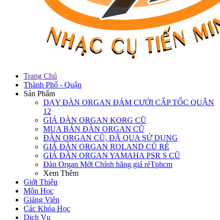
Trang Chủ
Thành Phố - Quận
Sản Phẩm
DẠY ĐÀN ORGAN ĐÁM CƯỚI CẤP TỐC QUẬN
12
GIÁ ĐÀN ORGAN KORG CŨ
MUA BÁN ĐÀN ORGAN CŨ
ĐÀN ORGAN CŨ, ĐÃ QUA SỬ DỤNG
GIÁ ĐÀN ORGAN ROLAND CŨ RẺ
GIÁ ĐÀN ORGAN YAMAHA PSR S CŨ
Đàn Organ Mới Chính hãng giá rẻTphcm
Xem Thêm
Giới Thiệu
Môn Học
Giảng Viên
Các Khóa Học
Dịch Vụ