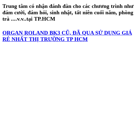
Trung tâm có nhận đánh đàn cho các chương trình như
đám cưới, đám hỏi, sinh nhật, tất niên cuối năm, phòng
trà ....v.v..tại TP.HCM
ORGAN ROLAND BK3 CŨ, ĐÃ QUA SỬ DỤNG GIÁ
RẺ NHẤT THỊ TRƯỜNG TP HCM
ORGAN ROLAND BK3 CŨ, ĐÃ QUA SỬ DỤNG GIÁ RẺ NHẤT THỊ TRƯỜNG TP HCM, ORGAN
ROLAND BK3 CŨ, ĐÃ QUA SỬ DỤNG GIÁ RẺ NHẤT THỊ TRƯỜNG TP HCM, ORGAN ROLAND BK3
CŨ, ĐÃ QUA SỬ DỤNG GIÁ RẺ NHẤT THỊ TRƯỜNG TP HCM, ORGAN ROLAND BK3 CŨ, ĐÃ QUA
SỬ DỤNG GIÁ RẺ NHẤT THỊ TRƯỜNG TP HCM, ORGAN ROLAND BK3 CŨ, ĐÃ QUA SỬ DỤNG GIÁ
RẺ NHẤT THỊ TRƯỜNG TP HCM, ORGAN ROLAND BK3 CŨ, ĐÃ QUA SỬ DỤNG GIÁ RẺ NHẤT THỊ
TRƯỜNG TP HCM, ORGAN ROLAND BK3 CŨ, ĐÃ QUA SỬ DỤNG GIÁ RẺ NHẤT THỊ TRƯỜNG TP
HCM, ORGAN ROLAND BK3 CŨ, ĐÃ QUA SỬ DỤNG GIÁ RẺ NHẤT THỊ TRƯỜNG TP HCM, ORGAN
ROLAND BK3 CŨ, ĐÃ QUA SỬ DỤNG GIÁ RẺ NHẤT THỊ TRƯỜNG TP HCM, ORGAN ROLAND BK3
CŨ, ĐÃ QUA SỬ DỤNG GIÁ RẺ NHẤT THỊ TRƯỜNG TP HCM, ORGAN ROLAND BK3 CŨ, ĐÃ QUA
SỬ DỤNG GIÁ RẺ NHẤT THỊ TRƯỜNG TP HCM, ORGAN ROLAND BK3 CŨ, ĐÃ QUA SỬ DỤNG GIÁ
RẺ NHẤT THỊ TRƯỜNG TP HCM, ORGAN ROLAND BK3 CŨ, ĐÃ QUA SỬ DỤNG GIÁ RẺ NHẤT THỊ
TRƯỜNG TP HCM, ORGAN ROLAND BK3 CŨ, ĐÃ QUA SỬ DỤNG GIÁ RẺ NHẤT THỊ TRƯỜNG TP
HCM, ORGAN ROLAND BK3 CŨ, ĐÃ QUA SỬ DỤNG GIÁ RẺ NHẤT THỊ TRƯỜNG TP HCM, ORGAN