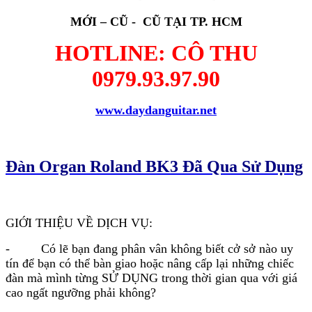
-
THẨM ĐỊNH GIÁ TRỊ NHẠC CỤ - ĐƯA
MỚI – CŨ - CŨ TẠI
TP. HCM
RA MỨC GIÁ CAO NHẤT.
HOTLINE: CÔ THU
-
ĐẾNTẬN NƠI TRONG THỜI GIAN
0979.93.97.90
ĐÚNG GIỜ NHẤT.
-
kỹ thuật ĐỔI NHẠC CỤ: ĐỔI CŨ LẤY
www.daydanguitar.net
MỚI - TÂN TRANG NHẠC CỤ.
-
ĐỘI NGŨ KỸ THUẬT NĂNG DỘNG
CHUYÊN NGHIỆP - PHƯƠNG TIỆN VẬN
Đàn Organ Roland BK3 Đã Qua Sử Dụng
CHUYỂN HIỆN ĐẠI.
-
TRAO ĐỔI NHẠC CỤ KHẮP CÁC
TỈNH THÀNH TRONG CẢ NƯỚC
GIỚI THIỆU VỀ DỊCH VỤ:
Đàn Organ Roland BK3 Cũ, Đã Qua Sử Dụng,
- Có lẽ bạn đang phân vân không biết cở sở nào uy
Giá rẻ
tín để bạn có thể bàn giao hoặc nâng cấp lại những chiếc
đàn mà mình từng SỬ DỤNG trong thời gian qua với giá
cao ngất ngưỡng phải không?
CHÚNG TÔI LUÔN ĐỒNG HÀNH CÙNG