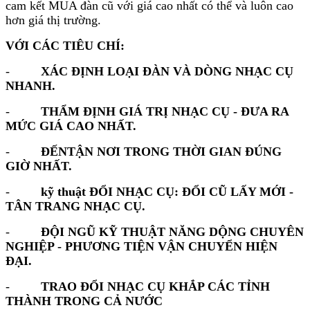
cam kết MUA đàn cũ với giá cao nhất có thể và luôn cao
1100. psr 1500, psr 2000,psr 2100, psr 3000…
hơn giá thị trường.
Đàn Organ Roland BK3 Đã Qua Sử Dụng, giá rẻ
VỚI CÁC TIÊU CHÍ:
nhất tp hcm
-
XÁC ĐỊNH LOẠI ĐÀN VÀ DÒNG NHẠC CỤ
NHANH.
Chuyên thu mua tất cả các loại đàn organ
YAMAHA Psr E423, Psr E433, Psr E443…VV.
-
THẨM ĐỊNH GIÁ TRỊ NHẠC CỤ - ĐƯA RA
Chuyên thu mua tất cả các loại đàn Organ Korg
MỨC GIÁ CAO NHẤT.
pa3x, KORG PA50SD, KORG PA 600, PA900…
VV
-
ĐẾNTẬN NƠI TRONG THỜI GIAN ĐÚNG
Chuyên thu mua tất cả các loại đàn organ
GIỜ NHẤT.
Roland bk3, Roland bk5, Roland bk9, Roland
EA7…VV
-
kỹ thuật ĐỔI NHẠC CỤ: ĐỔI CŨ LẤY MỚI -
Chuyên thu mua tất cả các loại đàn piano cơ,
TÂN TRANG NHẠC CỤ.
điện…VV
Chuyên thu mua tất cả các loại đàn guitar
-
ĐỘI NGŨ KỸ THUẬT NĂNG DỘNG CHUYÊN
thùng, điện..VV
NGHIỆP - PHƯƠNG TIỆN VẬN CHUYỂN HIỆN
ĐẠI.
ORGAN ROLAND BK3 CŨ, ĐÃ QUA SỬ
-
TRAO ĐỔI NHẠC CỤ KHẮP CÁC TỈNH
DỤNG GIÁ RẺ NHẤT THỊ TRƯỜNG TP HCM
THÀNH TRONG CẢ NƯỚC