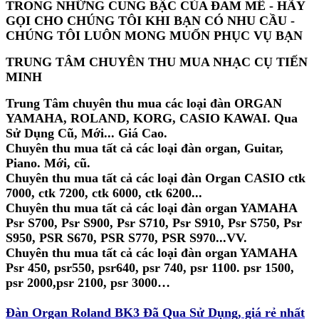
TRONG NHỮNG CUNG BẬC CỦA ĐAM MÊ - HÃY
GỌI CHO CHÚNG TÔI KHI BẠN CÓ NHU CẦU -
CHÚNG TÔI LUÔN MONG MUỐN PHỤC VỤ BẠN
TRUNG TÂM CHUYÊN THU MUA NHẠC CỤ TIẾN
MINH
Trung Tâm chuyên thu mua các loại đàn ORGAN
YAMAHA, ROLAND, KORG, CASIO KAWAI. Qua
Sử Dụng Cũ, Mới... Giá Cao.
Chuyên thu mua tất cả các loại đàn organ, Guitar,
Piano. Mới, cũ.
Chuyên thu mua tất cả các loại đàn Organ CASIO ctk
7000, ctk 7200, ctk 6000, ctk 6200...
Chuyên thu mua tất cả các loại đàn organ YAMAHA
Psr S700, Psr S900, Psr S710, Psr S910, Psr S750, Psr
S950, PSR S670, PSR S770, PSR S970...VV.
Chuyên thu mua tất cả các loại đàn organ YAMAHA
Psr 450, psr550, psr640, psr 740, psr 1100. psr 1500,
psr 2000,psr 2100, psr 3000…
Đàn Organ Roland BK3 Đã Qua Sử Dụng, giá rẻ nhất