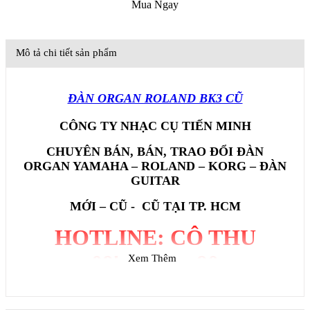
Mua Ngay
Mô tả chi tiết sản phẩm
ĐÀN ORGAN ROLAND BK3 CŨ
CÔNG TY NHẠC CỤ TIẾN MINH
CHUYÊN BÁN, BÁN, TRAO ĐỔI ĐÀN
ORGAN YAMAHA – ROLAND – KORG – ĐÀN
GUITAR
MỚI – CŨ - CŨ TẠI
TP. HCM
HOTLINE: CÔ THU
0979.93.97.90
Xem Thêm
www.daydanguitar.net