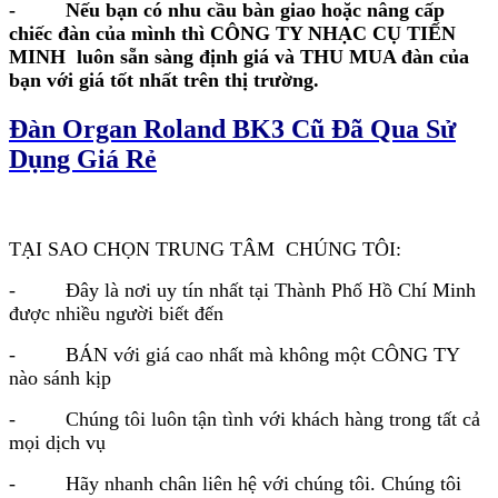
-
Nếu bạn có nhu cầu bàn giao hoặc nâng cấp
BẠN TRONG NHỮNG CUNG BẬC CỦA ĐAM
chiếc đàn của mình thì CÔNG TY NHẠC CỤ TIẾN
MÊ - HÃY GỌI CHO CHÚNG TÔI KHI BẠN
MINH luôn sẵn sàng định giá và THU MUA đàn của
CÓ NHU CẦU - CHÚNG TÔI LUÔN MONG
bạn với giá tốt nhất trên thị trường.
MUỐN PHỤC VỤ BẠN
Đàn Organ Roland BK3 Cũ Đã Qua Sử
TRUNG TÂM CHUYÊN THU MUA NHẠC CỤ
TIẾN MINH
Dụng Giá Rẻ
Trung Tâm chuyên thu mua các loại đàn
ORGAN YAMAHA, ROLAND, KORG, CASIO
KAWAI. Qua Sử Dụng Cũ, Mới... Giá Cao.
TẠI SAO CHỌN TRUNG TÂM CHÚNG TÔI:
Chuyên thu mua tất cả các loại đàn organ,
Guitar, Piano. Mới, cũ.
- Đây là nơi uy tín nhất tại Thành Phố Hồ Chí Minh
Chuyên thu mua tất cả các loại đàn Organ
được nhiều người biết đến
CASIO ctk 7000, ctk 7200, ctk 6000, ctk 6200...
- BÁN với giá cao nhất mà không một CÔNG TY
Chuyên thu mua tất cả các loại đàn organ
nào sánh kịp
YAMAHA
Psr S700, Psr S900, Psr S710, Psr S910, Psr
- Chúng tôi luôn tận tình với khách hàng trong tất cả
S750, Psr S950, PSR S670, PSR S770, PSR
mọi dịch vụ
S970...VV.
Chuyên thu mua tất cả các loại đàn organ
- Hãy nhanh chân liên hệ với chúng tôi. Chúng tôi
YAMAHA Psr 450, psr550, psr640, psr 740, psr