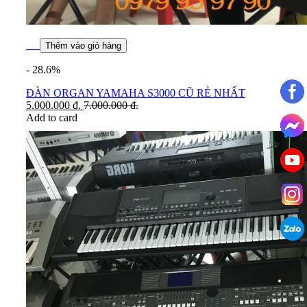
Thêm vào giỏ hàng
- 28.6%
ĐÀN ORGAN YAMAHA S3000 CŨ RẺ NHẤT
5.000.000
đ.
7.000.000
đ.
Add to card