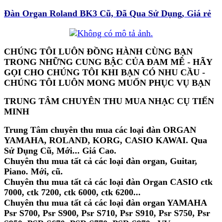
Trung tâm có nhận đánh đàn cho các chương
Đàn Organ Roland BK3 Cũ, Đã Qua Sử Dụng, Giá rẻ
trình như đám cưới, đám hỏi, sinh nhật, tất niên
cuối năm, phòng trà ....v.v..tại TP.HCM
ORGAN ROLAND BK3 CŨ, ĐÃ QUA SỬ
CHÚNG TÔI LUÔN ĐỒNG HÀNH CÙNG BẠN
DỤNG GIÁ RẺ NHẤT THỊ TRƯỜNG TP HCM
TRONG NHỮNG CUNG BẬC CỦA ĐAM MÊ - HÃY
GỌI CHO CHÚNG TÔI KHI BẠN CÓ NHU CẦU -
CHÚNG TÔI LUÔN MONG MUỐN PHỤC VỤ BẠN
ORGAN ROLAND BK3 CŨ, ĐÃ QUA SỬ DỤNG GIÁ RẺ NHẤT THỊ TRƯỜNG TP
HCM, ORGAN ROLAND BK3 CŨ, ĐÃ QUA SỬ DỤNG GIÁ RẺ NHẤT THỊ TRƯỜNG TP
TRUNG TÂM CHUYÊN THU MUA NHẠC CỤ TIẾN
HCM, ORGAN ROLAND BK3 CŨ, ĐÃ QUA SỬ DỤNG GIÁ RẺ NHẤT THỊ TRƯỜNG TP
MINH
HCM, ORGAN ROLAND BK3 CŨ, ĐÃ QUA SỬ DỤNG GIÁ RẺ NHẤT THỊ TRƯỜNG TP
HCM, ORGAN ROLAND BK3 CŨ, ĐÃ QUA SỬ DỤNG GIÁ RẺ NHẤT THỊ TRƯỜNG TP
Trung Tâm chuyên thu mua các loại đàn ORGAN
HCM, ORGAN ROLAND BK3 CŨ, ĐÃ QUA SỬ DỤNG GIÁ RẺ NHẤT THỊ TRƯỜNG TP
YAMAHA, ROLAND, KORG, CASIO KAWAI. Qua
HCM, ORGAN ROLAND BK3 CŨ, ĐÃ QUA SỬ DỤNG GIÁ RẺ NHẤT THỊ TRƯỜNG TP
Sử Dụng Cũ, Mới... Giá Cao.
HCM, ORGAN ROLAND BK3 CŨ, ĐÃ QUA SỬ DỤNG GIÁ RẺ NHẤT THỊ TRƯỜNG TP
Chuyên thu mua tất cả các loại đàn organ, Guitar,
HCM, ORGAN ROLAND BK3 CŨ, ĐÃ QUA SỬ DỤNG GIÁ RẺ NHẤT THỊ TRƯỜNG TP
Piano. Mới, cũ.
HCM, ORGAN ROLAND BK3 CŨ, ĐÃ QUA SỬ DỤNG GIÁ RẺ NHẤT THỊ TRƯỜNG TP
Chuyên thu mua tất cả các loại đàn Organ CASIO ctk
HCM, ORGAN ROLAND BK3 CŨ, ĐÃ QUA SỬ DỤNG GIÁ RẺ NHẤT THỊ TRƯỜNG TP
7000, ctk 7200, ctk 6000, ctk 6200...
HCM, ORGAN ROLAND BK3 CŨ, ĐÃ QUA SỬ DỤNG GIÁ RẺ NHẤT THỊ TRƯỜNG TP
Chuyên thu mua tất cả các loại đàn organ YAMAHA
HCM, ORGAN ROLAND BK3 CŨ, ĐÃ QUA SỬ DỤNG GIÁ RẺ NHẤT THỊ TRƯỜNG TP
Psr S700, Psr S900, Psr S710, Psr S910, Psr S750, Psr
HCM, ORGAN ROLAND BK3 CŨ, ĐÃ QUA SỬ DỤNG GIÁ RẺ NHẤT THỊ TRƯỜNG TP