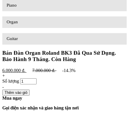
Piano
Đàn Organ Roland BK3 Đã Qua Sử
Organ
Dụng
Guitar
GIỚI THIỆU VỀ DỊCH VỤ:
Bán Đàn Organ Roland BK3 Đã Qua Sử Dụng.
- Có lẽ bạn đang phân vân không biết cở sở
Bảo Hành 9 Tháng.
Còn Hàng
nào uy tín để bạn có thể bàn giao hoặc nâng cấp lại
những chiếc đàn mà mình từng SỬ DỤNG trong
6.000.000
đ.
7.000.000
đ.
-14.3%
+
thời gian qua với giá cao ngất ngưỡng phải không?
Số lượng
-
Nếu bạn có nhu cầu bàn giao hoặc nâng
-
cấp chiếc đàn của mình thì CÔNG TY NHẠC
Thêm vào giỏ
Mua ngay
CỤ TIẾN MINH luôn sẵn sàng định giá và
THU MUA đàn của bạn với giá tốt nhất trên thị
Gọi điện xác nhận và giao hàng tận nơi
trường.
Đàn Organ Roland BK3 Cũ Đã Qua