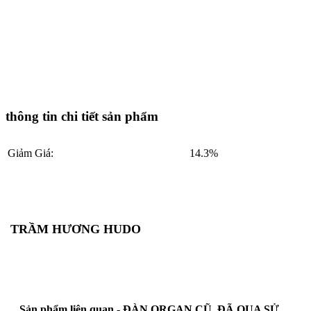
ROLAND BK3 CŨ, ĐÃ QUA SỬ DỤNG GIÁ RẺ NHẤT THỊ TRƯỜNG TP HCM, ORGAN ROLAND BK3
CŨ, ĐÃ QUA SỬ DỤNG GIÁ RẺ NHẤT THỊ TRƯỜNG TP HCM, ORGAN ROLAND BK3 CŨ, ĐÃ QUA
SỬ DỤNG GIÁ RẺ NHẤT THỊ TRƯỜNG TP HCM, ORGAN ROLAND BK3 CŨ, ĐÃ QUA SỬ DỤNG GIÁ
RẺ NHẤT THỊ TRƯỜNG TP HCM, ORGAN ROLAND BK3 CŨ, ĐÃ QUA SỬ DỤNG GIÁ RẺ NHẤT THỊ
TRƯỜNG TP HCM,
thông tin chi tiết sản phẩm
Giảm Giá:
14.3%
TRẦM HƯƠNG HUDO
Sản phẩm liên quan - ĐÀN ORGAN CŨ, ĐÃ QUA SỬ