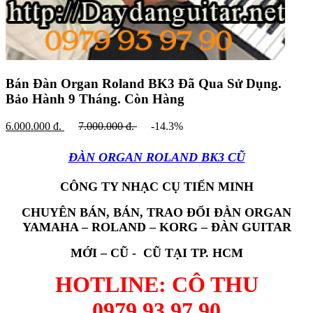
Bán Đàn Organ Roland BK3 Đã Qua Sử Dụng.
Bảo Hành 9 Tháng.
Còn Hàng
6.000.000
đ.
7.000.000
đ.
-14.3%
ĐÀN ORGAN ROLAND BK3 CŨ
CÔNG TY NHẠC CỤ TIẾN MINH
CHUYÊN BÁN, BÁN, TRAO ĐỔI ĐÀN ORGAN
YAMAHA – ROLAND – KORG – ĐÀN GUITAR
MỚI – CŨ - CŨ TẠI
TP. HCM
HOTLINE: CÔ THU
0979.93.97.90