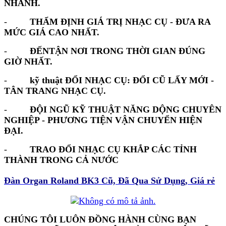
NHANH.
-
THẨM ĐỊNH GIÁ TRỊ NHẠC CỤ - ĐƯA RA
MỨC GIÁ CAO NHẤT.
-
ĐẾNTẬN NƠI TRONG THỜI GIAN ĐÚNG
GIỜ NHẤT.
-
kỹ thuật ĐỔI NHẠC CỤ: ĐỔI CŨ LẤY MỚI -
TÂN TRANG NHẠC CỤ.
-
ĐỘI NGŨ KỸ THUẬT NĂNG DỘNG CHUYÊN
NGHIỆP - PHƯƠNG TIỆN VẬN CHUYỂN HIỆN
ĐẠI.
-
TRAO ĐỔI NHẠC CỤ KHẮP CÁC TỈNH
THÀNH TRONG CẢ NƯỚC
Đàn Organ Roland BK3 Cũ, Đã Qua Sử Dụng, Giá rẻ
CHÚNG TÔI LUÔN ĐỒNG HÀNH CÙNG BẠN