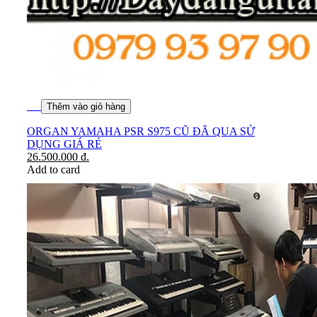
Thêm vào giỏ hàng
ORGAN YAMAHA PSR S975 CŨ ĐÃ QUA SỬ
DỤNG GIÁ RẺ
26.500.000
đ.
Add to card