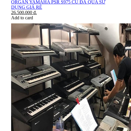
ORGAN YAMAHA PSR S975 CŨ ĐÃ QUA SỬ
DỤNG GIÁ RẺ
26.500.000
đ.
Add to card