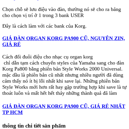
Chọn chỗ sẽ lưu điệu vào đàn, thường nó sẽ cho ra bảng
cho chọn vị trí ở 1 trong 3 bank USER
Đây là cách làm với các bank của Korg.
GIÁ ĐÀN ORGAN KORG PA900 CŨ, NGUYÊN ZIN,
GIÁ RẺ
Cách đổi đuôi điệu cho nhạc cụ organ korg
chỉ dẫn tạm cách chuyển styles của Yamaha sang cho đàn
Korg Pa800 bằng phiên bản Style Works 2000 Universal.
mặc dầu là phiên bản cũ nhất nhưng nhiều người đã dùng
cảm thấy nó ít bị lỗi nhất khi save lại. Những phiên bản
Style Works mới hơn rất hay gặp trường hợp khi save là tự
thoát luôn và mất hết hết thảy những thành quả đã làm
GIÁ ĐÀN ORGAN KORG PA900 CŨ, GIÁ RẺ NHẤT
TP HCM
thông tin chi tiết sản phẩm