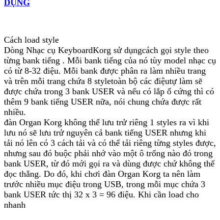
DỤNG
Đây là cách làm với các bank của Korg.
GIÁ ĐÀN ORGAN KORG PA900 CŨ,
Cách load style
NGUYÊN ZIN, GIÁ RẺ
Dòng Nhạc cụ KeyboardKorg sử dụngcách gọi style theo
từng bank tiếng . Mỗi bank tiếng của nó tùy model nhạc cụ
Cách đổi đuôi điệu cho nhạc cụ organ korg
có từ 8-32 điệu. Mỗi bank được phân ra làm nhiều trang
chỉ dẫn tạm cách chuyển styles của Yamaha sang
và trên mỗi trang chứa 8 styletoàn bộ các điệutự làm sẽ
cho đàn Korg Pa800 bằng phiên bản Style Works
được chứa trong 3 bank USER và nếu có lắp ổ cứng thì có
2000 Universal. mặc dầu là phiên bản cũ nhất
thêm 9 bank tiếng USER nữa, nói chung chứa được rất
nhưng nhiều người đã dùng cảm thấy nó ít bị lỗi
nhiều.
nhất khi save lại. Những phiên bản Style Works
đàn Organ Korg không thể lưu trử riêng 1 styles ra vì khi
mới hơn rất hay gặp trường hợp khi save là tự thoát
lưu nó sẽ lưu trử nguyên cả bank tiếng USER nhưng khi
luôn và mất hết hết thảy những thành quả đã làm
tải nó lên có 3 cách tải và có thể tải riêng từng styles được,
nhưng sau đó buộc phải nhớ vào một ô trống nào đó trong
bank USER, từ đó mới gọi ra và dùng được chứ không thể
GIÁ ĐÀN ORGAN KORG PA900 CŨ, GIÁ RẺ
đọc thẳng. Do đó, khi chơi đàn Organ Korg ta nên làm
NHẤT TP HCM
trước nhiều mục điệu trong USB, trong mỗi mục chứa 3
bank USER tức thị 32 x 3 = 96 điệu. Khi cần load cho
nhanh