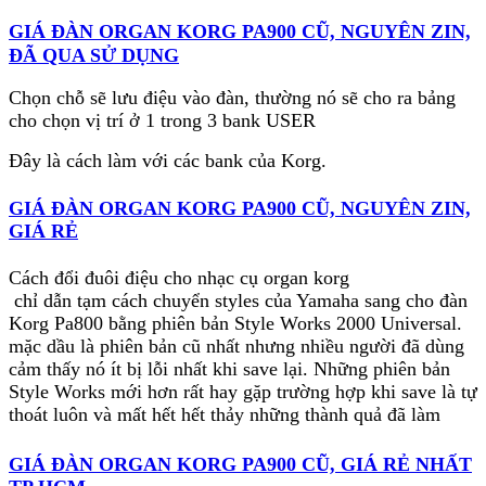
GIÁ ĐÀN ORGAN KORG PA900 CŨ, NGUYÊN ZIN,
ĐÃ QUA SỬ DỤNG
Chọn chỗ sẽ lưu điệu vào đàn, thường nó sẽ cho ra bảng
cho chọn vị trí ở 1 trong 3 bank USER
Đây là cách làm với các bank của Korg.
GIÁ ĐÀN ORGAN KORG PA900 CŨ, NGUYÊN ZIN,
GIÁ RẺ
Cách đổi đuôi điệu cho nhạc cụ organ korg
chỉ dẫn tạm cách chuyển styles của Yamaha sang cho đàn
Korg Pa800 bằng phiên bản Style Works 2000 Universal.
mặc dầu là phiên bản cũ nhất nhưng nhiều người đã dùng
cảm thấy nó ít bị lỗi nhất khi save lại. Những phiên bản
Style Works mới hơn rất hay gặp trường hợp khi save là tự
thoát luôn và mất hết hết thảy những thành quả đã làm
GIÁ ĐÀN ORGAN KORG PA900 CŨ, GIÁ RẺ NHẤT