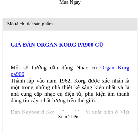
Mua Ngay
Mô tả chi tiết sản phẩm
GIÁ ĐÀN ORGAN KORG PA900 CŨ
Một số hướng dẫn dùng Nhạc cụ
Organ Korg
pa900
Thành lập vào năm 1962, Korg được xác nhận là
một trong những nhà thiết kế sáng kiến nhất và là
nhà cung cấp nhạc cụ điện tử, phụ kiện âm thanh
đáng tin cậy, chất lượng trên thế giới.
Đàn Keyboard Korg cũng chỉ mới xuất hiện ở Việt
Xem Thêm
Nam trong thời kì gần đây. thời gian đầu tiên thì ở
Việt Nam rất hiếm người dùng đàn Keyboard Korg
nhưng trong năm 2012 vừa qua, công ty Korg đã
cho ra dòng sản phẩm PA-900 là sản phẩm cạnh