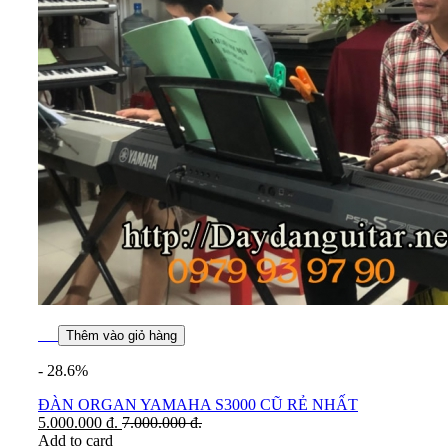
Thêm vào giỏ hàng
- 28.6%
ĐÀN ORGAN YAMAHA S3000 CŨ RẺ NHẤT
5.000.000
đ.
7.000.000
đ.
Add to card