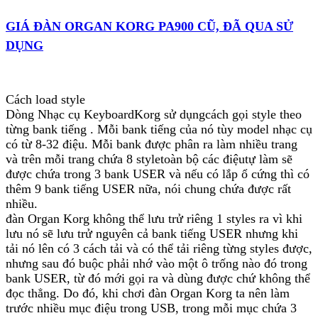
GIÁ ĐÀN ORGAN KORG PA900 CŨ, ĐÃ QUA SỬ
DỤNG
Cách load style
Dòng Nhạc cụ KeyboardKorg sử dụngcách gọi style theo
từng bank tiếng . Mỗi bank tiếng của nó tùy model nhạc cụ
có từ 8-32 điệu. Mỗi bank được phân ra làm nhiều trang
và trên mỗi trang chứa 8 styletoàn bộ các điệutự làm sẽ
được chứa trong 3 bank USER và nếu có lắp ổ cứng thì có
thêm 9 bank tiếng USER nữa, nói chung chứa được rất
nhiều.
đàn Organ Korg không thể lưu trử riêng 1 styles ra vì khi
lưu nó sẽ lưu trử nguyên cả bank tiếng USER nhưng khi
tải nó lên có 3 cách tải và có thể tải riêng từng styles được,
nhưng sau đó buộc phải nhớ vào một ô trống nào đó trong
bank USER, từ đó mới gọi ra và dùng được chứ không thể
đọc thẳng. Do đó, khi chơi đàn Organ Korg ta nên làm
trước nhiều mục điệu trong USB, trong mỗi mục chứa 3