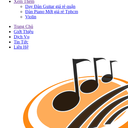
Xem Thêm
Dạy Đàn Guitar giá rẻ quận
Đàn Piano Mới giá rẻ Tphcm
Violin
Trang Chủ
Giới Thiệu
Dịch Vụ
Tin Tức
Liên Hệ