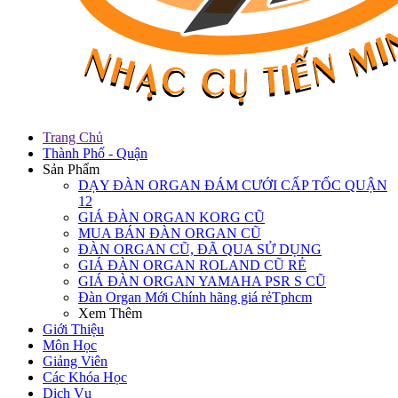
Trang Chủ
Thành Phố - Quận
Sản Phẩm
DẠY ĐÀN ORGAN ĐÁM CƯỚI CẤP TỐC QUẬN
12
GIÁ ĐÀN ORGAN KORG CŨ
MUA BÁN ĐÀN ORGAN CŨ
ĐÀN ORGAN CŨ, ĐÃ QUA SỬ DỤNG
GIÁ ĐÀN ORGAN ROLAND CŨ RẺ
GIÁ ĐÀN ORGAN YAMAHA PSR S CŨ
Đàn Organ Mới Chính hãng giá rẻTphcm
Xem Thêm
Giới Thiệu
Môn Học
Giảng Viên
Các Khóa Học
Dịch Vụ