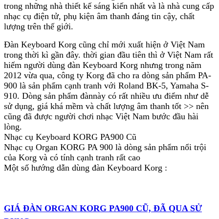
- Tải nguyên tất tật các setup voice và 3 bank
trong những nhà thiết kế sáng kiến nhất và là nhà cung cấp
USER.
nhạc cụ điện tử, phụ kiện âm thanh đáng tin cậy, chất
Bấm nút DISK, vào mục Load sau đó chọn đến cặp
lượng trên thế giới.
*SET và Nhấn nútLoad. Sau đó lưu lại
Đàn Keyboard Korg cũng chỉ mới xuất hiện ở Việt Nam
- Cách tải nguyên 1 bank tiếngNhấn nútDISK,
trong thời kì gần đây. thời gian đầu tiên thì ở Việt Nam rất
vào mụcLoad kế đóvào đến cặp *SET và bấm nút
hiếm người dùng đàn Keyboard Korg nhưng trong năm
Open
2012 vừa qua, công ty Korg đã cho ra dòng sản phẩm PA-
chọn một bank tiếng USER cụ thể và Bấm nútLoad.
900 là sản phẩm cạnh tranh với Roland BK-5, Yamaha S-
Sau đó save lại, nhớ chọn đúng bank định save vào
910. Dòng sản phẩm đànnày có rất nhiều ưu điểm như dễ
- Cách load riêng từng điệu
sử dụng, giá khá mềm và chất lượng âm thanh tốt >> nên
Bấm nút DISK, chọn mục Load sau đó chọn đến
cũng đã được người chơi nhạc Việt Nam bước đầu hài
cặp *SET và nhấn nút Open
lòng.
Vào một bank tiếng USER cụ thể và nhấn nút
Nhạc cụ Keyboard KORG PA900 Cũ
Open, sẽ hiện danh sách các style
Nhạc cụ Organ KORG PA 900 là dòng sản phẩm nổi trội
trong bank tiếng đó
của Korg và có tính cạnh tranh rất cao
Chọn style cần tải và bấm nút Load
Một số hướng dẫn dùng đàn Keyboard Korg :
GIÁ ĐÀN ORGAN KORG PA900 CŨ,
NGUYÊN ZIN, ĐÃ QUA SỬ DỤNG
Chọn chỗ sẽ lưu điệu vào đàn, thường nó sẽ cho ra
GIÁ ĐÀN ORGAN KORG PA900 CŨ, ĐÃ QUA SỬ
bảng cho chọn vị trí ở 1 trong 3 bank USER