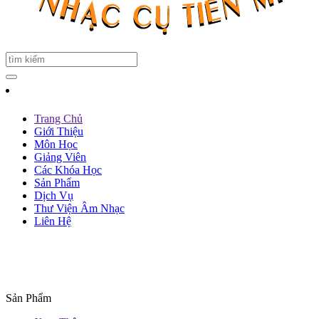
Trang Chủ
Giới Thiệu
Môn Học
Giảng Viên
Các Khóa Học
Sản Phẩm
Dịch Vụ
Thư Viện Âm Nhạc
Liên Hệ
Sản Phẩm