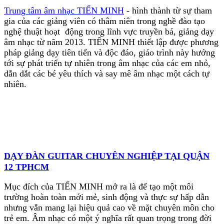
Trung tâm âm nhạc T
IẾN MINH
- hình thành từ sự tham
gia của các giảng viên có thâm niên trong nghề đào tạo
nghệ thuật hoạt động trong lĩnh vực truyền bá, giảng dạy
âm nhạc từ năm 2013. TIẾN MINH thiết lập được phương
pháp giảng dạy tiên tiến và độc đáo, giáo trình này hướng
tới sự phát triển tự nhiên trong âm nhạc của các em nhỏ,
dẫn dắt các bé yêu thích và say mê âm nhạc một cách tự
nhiên.
DẠY ĐÀN GUITAR CHUYÊN NGHIỆP TẠI QUẬN
12 TPHCM
Mục đích của TIẾN MINH mở ra là để tạo một môi
trường hoàn toàn mới mẻ, sinh động và thực sự hấp dẫn
nhưng vẫn mang lại hiệu quả cao về mặt chuyên môn cho
trẻ em. Âm nhạc có một ý nghĩa rất quan trọng trong đời