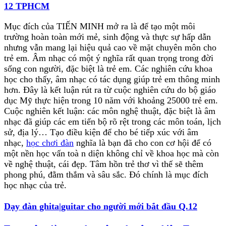
12 TPHCM
ĐỔI - SỬA CHỮA – TÂN TRANG ) NHẠC CỤ
TIẾN MINH Trung Tâm chuyên bán các loại đàn
Mục đích của TIẾN MINH mở ra là để tạo một môi
ORGAN YAMAHA, ROLAND, KORG,
trường hoàn toàn mới mẻ, sinh động và thực sự hấp dẫn
CASIO.Chuyên bán tất cả các loại đàn organ,
nhưng vẫn mang lại hiệu quả cao về mặt chuyên môn cho
Guitar, Piano. Mới, cũ. Chuyên bán tất cả các loại
trẻ em. Âm nhạc có một ý nghĩa rất quan trọng trong đời
đàn Organ CASIO casio ctk 3200,casio ctk 6200,
sống con người, đặc biệt là trẻ em. Các nghiên cứu khoa
casio ctk 6000, casio ctk 731, casio ctk 7200...
học cho thấy, âm nhạc có tác dụng giúp trẻ em thông minh
Chuyên bán tất cả các loại đàn organ YAMAH Psr
hơn. Đây là kết luận rút ra từ cuộc nghiên cứu do bộ giáo
S700, Psr S900, Psr S710, Psr S910, Psr S750, Psr
dục Mỹ thực hiện trong 10 năm với khoảng 25000 trẻ em.
S950, PSR S670, PSR S770, PSR S970...VV.
Cuộc nghiên kết luận: các môn nghệ thuật, đặc biệt là âm
Chuyên bán tất cả các loại đàn organ YAMAHA psr
nhạc đã giúp các em tiến bộ rõ rệt trong các môn toán, lịch
740, psr 1100. psr 1500, psr 2000,psr 2100, psr
sử, địa lý… Tạo điều kiện để cho bé tiếp xúc với âm
3000… Chuyên bán tất cả các loại đàn organ
nhạc,
học chơi đàn
nghĩa là bạn đã cho con cơ hội để có
YAMAHA Psr E423, Psr E433, Psr E443… Chuyên
một nền học vấn toà n diện không chỉ về khoa học mà còn
bán tất cả các loại đàn Organ KORG PA 600,
về nghệ thuật, cái đẹp. Tâm hồn trẻ thơ vì thế sẽ thêm
PA900… Chuyên bán tất cả các loại đàn organ
phong phú, đằm thắm và sâu sắc. Đó chính là mục đích
ROLAND bk3, Roland bk5, Roland bk9, Roland
học nhạc của trẻ.
EA7… Chuyên bán tất cả các loại đàn piano cơ,
điện… Chuyên bán tất cả các loại đàn guitar thùng,
Dạy đàn ghita|guitar cho người mới bắt đầu Q.12
điện.. Đặc biệt Trung tâm có mua bán trao đổi các
loại nhạc cụ Organ – Guitar - Piano mới, cũ. Trung