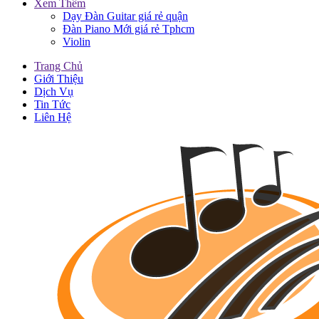
Xem Thêm
Dạy Đàn Guitar giá rẻ quận
Đàn Piano Mới giá rẻ Tphcm
Violin
Trang Chủ
Giới Thiệu
Dịch Vụ
Tin Tức
Liên Hệ