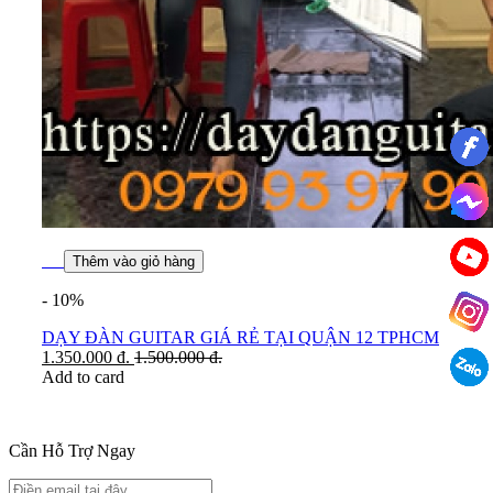
Thêm vào giỏ hàng
- 10%
DẠY ĐÀN GUITAR GIÁ RẺ TẠI QUẬN 12 TPHCM
1.350.000
đ.
1.500.000
đ.
Add to card
Cần Hỗ Trợ Ngay