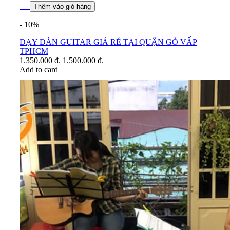
Thêm vào giỏ hàng
- 10%
DẠY ĐÀN GUITAR GIÁ RẺ TẠI QUẬN GÒ VẤP
TPHCM
1.350.000
đ.
1.500.000
đ.
Add to card