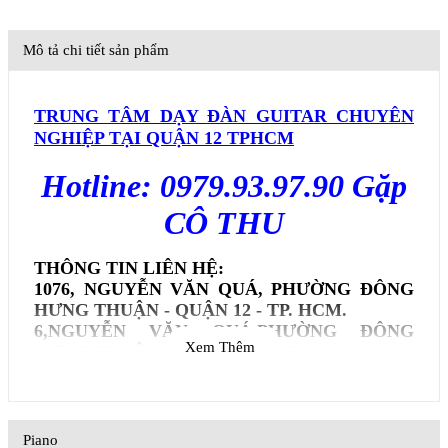
Mô tả chi tiết sản phẩm
TRUNG TÂM DẠY ĐÀN GUITAR CHUYÊN
NGHIỆP TẠI QUẬN 12 TPHCM
Hotline: 0979.93.97.90 Gặp
CÔ THU
THÔNG TIN LIÊN HỆ:
1076, NGUYỄN VĂN QUÁ, PHƯỜNG ĐÔNG
HƯNG THUẬN - QUẬN 12 - TP. HCM.
6,NGUYỄN VĂN QUÁ,PHƯỜNG ĐÔNG
Xem Thêm
HƯNG THUẬN,QUẬN 12,TP HCM
Trung tâm âm nhạc T
IẾN MINH
- hình thành từ sự
tham gia của các giảng viên có thâm niên trong
nghề đào tạo nghệ thuật hoạt động trong lĩnh vực
Piano