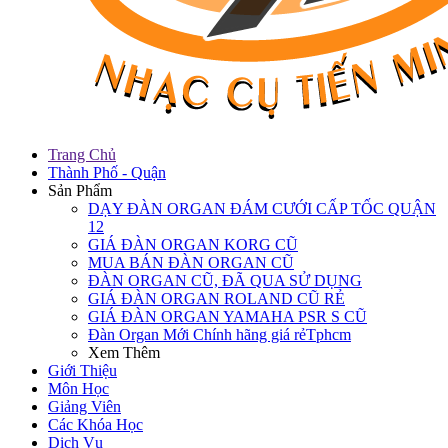
Trang Chủ
Thành Phố - Quận
Sản Phẩm
DẠY ĐÀN ORGAN ĐÁM CƯỚI CẤP TỐC QUẬN
12
GIÁ ĐÀN ORGAN KORG CŨ
MUA BÁN ĐÀN ORGAN CŨ
ĐÀN ORGAN CŨ, ĐÃ QUA SỬ DỤNG
GIÁ ĐÀN ORGAN ROLAND CŨ RẺ
GIÁ ĐÀN ORGAN YAMAHA PSR S CŨ
Đàn Organ Mới Chính hãng giá rẻTphcm
Xem Thêm
Giới Thiệu
Môn Học
Giảng Viên
Các Khóa Học
Dịch Vụ