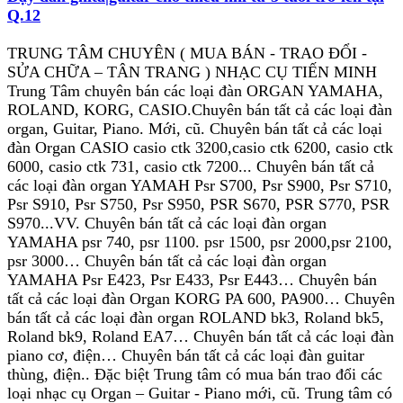
Q.12
TRUNG TÂM CHUYÊN ( MUA BÁN - TRAO ĐỔI -
SỬA CHỮA – TÂN TRANG ) NHẠC CỤ TIẾN MINH
Trung Tâm chuyên bán các loại đàn ORGAN YAMAHA,
ROLAND, KORG, CASIO.Chuyên bán tất cả các loại đàn
organ, Guitar, Piano. Mới, cũ. Chuyên bán tất cả các loại
đàn Organ CASIO casio ctk 3200,casio ctk 6200, casio ctk
6000, casio ctk 731, casio ctk 7200... Chuyên bán tất cả
các loại đàn organ YAMAH Psr S700, Psr S900, Psr S710,
Psr S910, Psr S750, Psr S950, PSR S670, PSR S770, PSR
S970...VV. Chuyên bán tất cả các loại đàn organ
YAMAHA psr 740, psr 1100. psr 1500, psr 2000,psr 2100,
psr 3000… Chuyên bán tất cả các loại đàn organ
YAMAHA Psr E423, Psr E433, Psr E443… Chuyên bán
tất cả các loại đàn Organ KORG PA 600, PA900… Chuyên
bán tất cả các loại đàn organ ROLAND bk3, Roland bk5,
Roland bk9, Roland EA7… Chuyên bán tất cả các loại đàn
piano cơ, điện… Chuyên bán tất cả các loại đàn guitar
thùng, điện.. Đặc biệt Trung tâm có mua bán trao đổi các
loại nhạc cụ Organ – Guitar - Piano mới, cũ. Trung tâm có