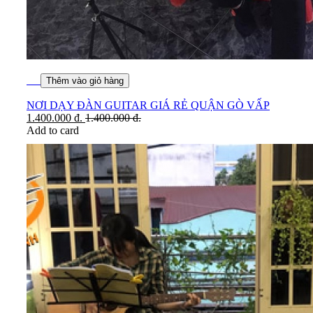
Thêm vào giỏ hàng
NƠI DẠY ĐÀN GUITAR GIÁ RẺ QUẬN GÒ VẤP
1.400.000
đ.
1.400.000
đ.
Add to card