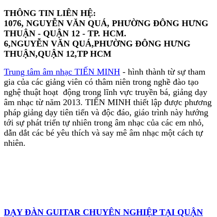
THÔNG TIN LIÊN HỆ:
1076, NGUYỄN VĂN QUÁ, PHƯỜNG ĐÔNG HƯNG
– Học viên ở mọi độ tuổi .
THUẬN - QUẬN 12 - TP. HCM.
– Không yêu cầu cao các kiến thức âm nhạc, nhạc
6,NGUYỄN VĂN QUÁ,PHƯỜNG ĐÔNG HƯNG
lý.
THUẬN,QUẬN 12,TP HCM
– Chỉ cần bạn siêng năng và đam mê đàn organ,
Trung tâm âm nhạc T
IẾN MINH
- hình thành từ sự tham
bạn sẽ đạt kết quả cao trong khóa học đàn organ
gia của các giảng viên có thâm niên trong nghề đào tạo
này.
nghệ thuật hoạt động trong lĩnh vực truyền bá, giảng dạy
Khóa dạy học đàn guitar organ piano và thanh nhạc
âm nhạc từ năm 2013. TIẾN MINH thiết lập được phương
ở đâu rẻ tốt nhất tại TPHCM Khóa dạy học đàn
pháp giảng dạy tiên tiến và độc đáo, giáo trình này hướng
organ ở đâu rẻ tốt nhất tại TPHCM Khóa dạy học
tới sự phát triển tự nhiên trong âm nhạc của các em nhỏ,
đàn guitar organ piano và thanh nhạc ở đâu rẻ tốt
dẫn dắt các bé yêu thích và say mê âm nhạc một cách tự
nhất tại TPHCM Khóa dạy học đàn organ ở đâu rẻ
nhiên.
tốt nhất tại TPHCM
II. Đặc điểm khóa học đàn organ, guitar, piano:
Dạy đàn ghita|guitar cho thiếu nhi từ 5 tuổi trở
lên tại Q.12
DẠY ĐÀN GUITAR CHUYÊN NGHIỆP TẠI QUẬN
TRUNG TÂM CHUYÊN ( MUA BÁN - TRAO