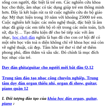
sống con người, đặc biệt là trẻ em. Các nghiên cứu khoa
học cho thấy, âm nhạc có tác dụng giúp trẻ em thông minh
hơn. Đây là kết luận rút ra từ cuộc nghiên cứu do bộ giáo
dục Mỹ thực hiện trong 10 năm với khoảng 25000 trẻ em.
Cuộc nghiên kết luận: các môn nghệ thuật, đặc biệt là âm
nhạc đã giúp các em tiến bộ rõ rệt trong các môn toán, lịch
sử, địa lý… Tạo điều kiện để cho bé tiếp xúc với âm
nhạc,
học chơi đàn
nghĩa là bạn đã cho con cơ hội để có
một nền học vấn toà n diện không chỉ về khoa học mà còn
về nghệ thuật, cái đẹp. Tâm hồn trẻ thơ vì thế sẽ thêm
phong phú, đằm thắm và sâu sắc. Đó chính là mục đích
học nhạc của trẻ.
Dạy đàn ghita|guitar cho người mới bắt đầu Q.12
Trung tâm đào tạo nhạc công chuyên nghiệp.
Trung
tâm dạy đàn organ thiếu nhi, organ đi show, guitar,
piano quận 12
I. Đối tượng đào tạo của
khóa học đàn organ, guitar,
piano
: