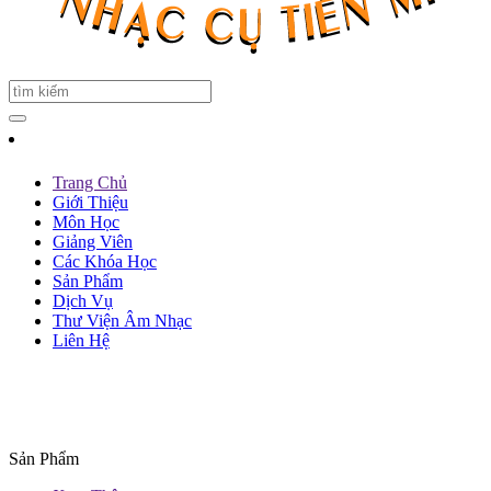
Trang Chủ
Giới Thiệu
Môn Học
Giảng Viên
Các Khóa Học
Sản Phẩm
Dịch Vụ
Thư Viện Âm Nhạc
Liên Hệ
Sản Phẩm