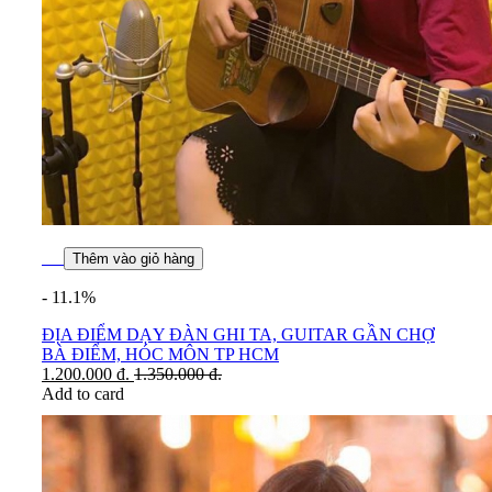
Thêm vào giỏ hàng
- 11.1%
ĐỊA ĐIỂM DẠY ĐÀN GHI TA, GUITAR GẦN CHỢ
BÀ ĐIỂM, HÓC MÔN TP HCM
1.200.000
đ.
1.350.000
đ.
Add to card