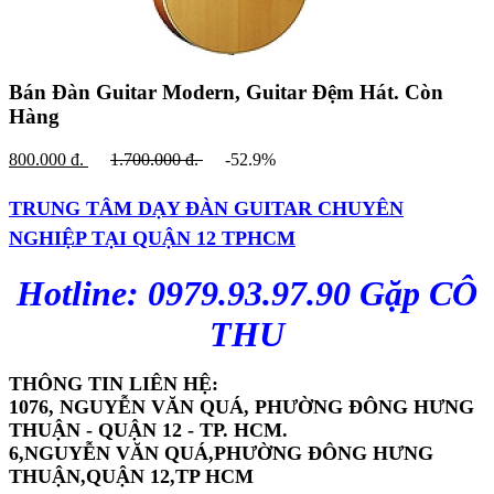
Bán Đàn Guitar Modern, Guitar Đệm Hát.
Còn
Hàng
800.000
đ.
1.700.000
đ.
-52.9%
TRUNG TÂM DẠY ĐÀN GUITAR CHUYÊN
NGHIỆP TẠI QUẬN 12 TPHCM
Hotline: 0979.93.97.90 Gặp CÔ
THU
THÔNG TIN LIÊN HỆ:
1076, NGUYỄN VĂN QUÁ, PHƯỜNG ĐÔNG HƯNG
THUẬN - QUẬN 12 - TP. HCM.
6,NGUYỄN VĂN QUÁ,PHƯỜNG ĐÔNG HƯNG
THUẬN,QUẬN 12,TP HCM