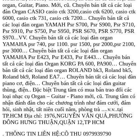
organ, Guitar, Piano. Mới, cũ. Chuyên bán tất cả các loại
đàn Organ CASIO casio ctk 3200,casio ctk 6200, casio ctk
6000, casio ctk 731, casio ctk 7200... Chuyên bán tất cả
các loại đàn organ YAMAH Psr S700, Psr S900, Psr S710,
Psr S910, Psr S750, Psr S950, PSR S670, PSR S770, PSR
S970...VV. Chuyên bán tất cả các loại đàn organ
YAMAHA psr 740, psr 1100. psr 1500, psr 2000,psr 2100,
psr 3000… Chuyên bán tất cả các loại đàn organ
YAMAHA Psr E423, Psr E433, Psr E443… Chuyên bán
tất cả các loại đàn Organ KORG PA 600, PA900… Chuyên
bán tất cả các loại đàn organ ROLAND bk3, Roland bk5,
Roland bk9, Roland EA7… Chuyên bán tất cả các loại đàn
piano cơ, điện… Chuyên bán tất cả các loại đàn guitar
thùng, điện.. Đặc biệt Trung tâm có mua bán trao đổi các
loại nhạc cụ Organ – Guitar - Piano mới, cũ. Trung tâm có
nhận đánh đàn cho các chương trình như đám cưới, đám
hỏi, sinh nhật, tất niên cuối năm, phòng trà ....v.v..tại
TP.HCM Địa chỉ: 1976,NGUYỄN VĂN QUÁ,PHƯỜNG
ĐÔNG HƯNG THUẬN,QUẬN 12,TP HCM
. THÔNG TIN LIÊN HỆ:CÔ THU 0979939790