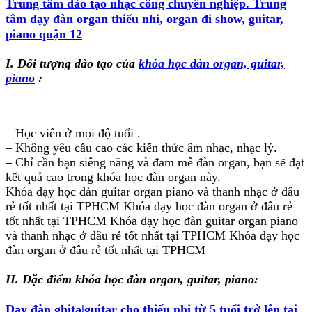
Trung tâm đào tạo nhạc công chuyên nghiệp.
Trung
tâm có nhận đánh đàn cho các chương trình như
tâm dạy đàn organ thiếu nhi, organ đi show, guitar,
đám cưới, đám hỏi, sinh nhật, tất niên cuối năm,
piano quận 12
phòng trà ....v.v..tại TP.HCM Địa chỉ:
1976,NGUYỄN VĂN QUÁ,PHƯỜNG ĐÔNG
I. Đối tượng đào tạo của
khóa học đàn organ, guitar,
HƯNG THUẬN,QUẬN 12,TP HCM
piano
:
. THÔNG TIN LIÊN HỆ:CÔ THU 0979939790
– Học viên ở mọi độ tuổi .
– Không yêu cầu cao các kiến thức âm nhạc, nhạc lý.
– Chỉ cần bạn siêng năng và đam mê đàn organ, bạn sẽ đạt
kết quả cao trong khóa học đàn organ này.
Khóa dạy học đàn guitar organ piano và thanh nhạc ở đâu
rẻ tốt nhất tại TPHCM Khóa dạy học đàn organ ở đâu rẻ
tốt nhất tại TPHCM Khóa dạy học đàn guitar organ piano
và thanh nhạc ở đâu rẻ tốt nhất tại TPHCM Khóa dạy học
đàn organ ở đâu rẻ tốt nhất tại TPHCM
II. Đặc điểm khóa học đàn organ, guitar, piano:
Dạy đàn ghita|guitar cho thiếu nhi từ 5 tuổi trở lên tại