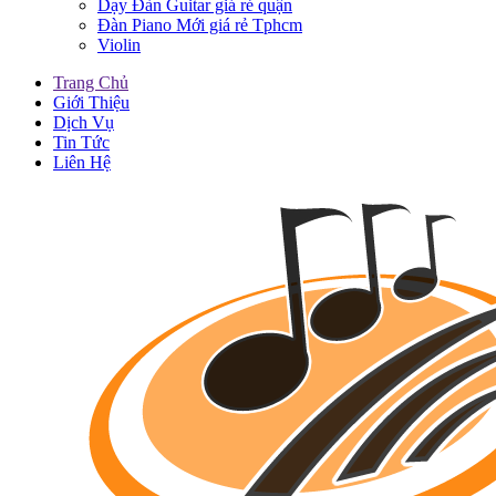
Dạy Đàn Guitar giá rẻ quận
Đàn Piano Mới giá rẻ Tphcm
Violin
Trang Chủ
Giới Thiệu
Dịch Vụ
Tin Tức
Liên Hệ