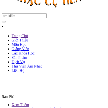
Trang Chủ
Giới Thiệu
Môn Học
Giảng Viên
Các Khóa Học
Sản Phẩm
Dịch Vụ
Thư Viện Âm Nhạc
Liên Hệ
Sản Phẩm
Xem Thêm