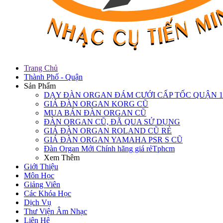
Trang Chủ
Thành Phố - Quận
Sản Phẩm
DẠY ĐÀN ORGAN ĐÁM CƯỚI CẤP TỐC QUẬN 1
GIÁ ĐÀN ORGAN KORG CŨ
MUA BÁN ĐÀN ORGAN CŨ
ĐÀN ORGAN CŨ, ĐÃ QUA SỬ DỤNG
GIÁ ĐÀN ORGAN ROLAND CŨ RẺ
GIÁ ĐÀN ORGAN YAMAHA PSR S CŨ
Đàn Organ Mới Chính hãng giá rẻTphcm
Xem Thêm
Giới Thiệu
Môn Học
Giảng Viên
Các Khóa Học
Dịch Vụ
Thư Viện Âm Nhạc
Liên Hệ